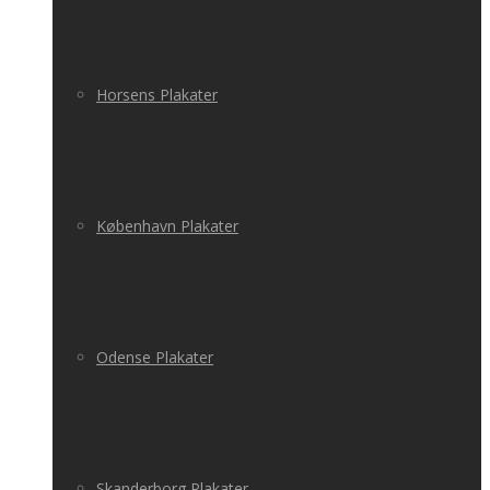
Horsens Plakater
København Plakater
Odense Plakater
Skanderborg Plakater