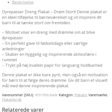
Beskrivelse
kr.149.00.
kr.126.65.
Dyrepasser Dreng Plakat – Drøm Stort! Denne plakat er
en ideel tilføjelse til børneværelset og vil inspirere dit
barn til at tænke stort om fremtiden.
– Motivet viser en dreng med drømme om at blive
dyrepasser
– En perfekt gave til fødselsdage eller særlige
anledninger
– Skaber en hyggelig og inspirerende atmosfære i
rummet
– Trykt på høj kvalitet papir for langvarig holdbarhed
Denne plakat er ikke bare pynt, men også en motivation
for børn til at følge deres drømme. Giv dit barn et visuelt
mål med denne inspirerende plakat.
Varenummer (SKU):
4591f06c8ade
Kategori:
Plakater
Varemærke:
Plakatdyr.dk
Relaterede varer