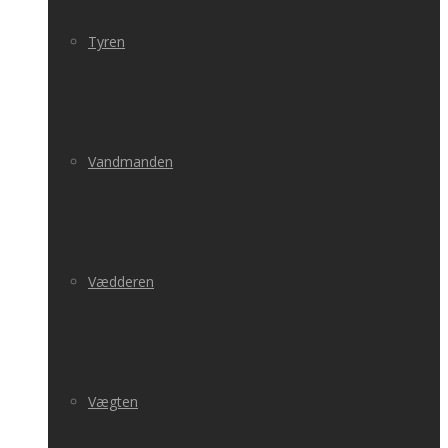
Tyren
Vandmanden
Vædderen
Vægten