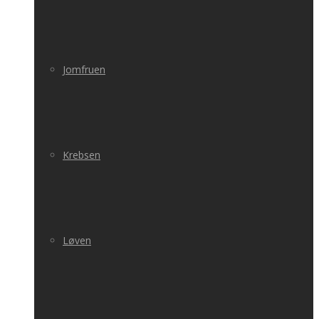
Jomfruen
Krebsen
Løven