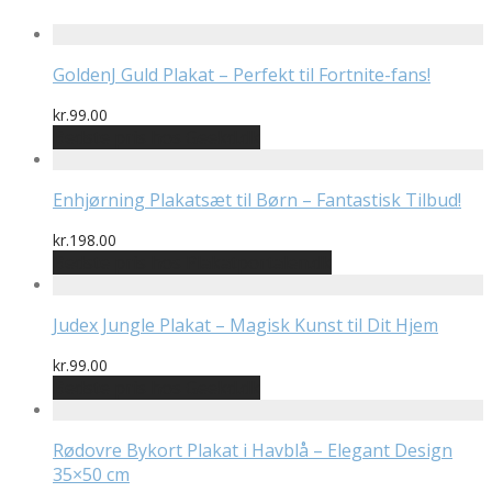
GoldenJ Guld Plakat – Perfekt til Fortnite-fans!
kr.
99.00
Bedste pris hos Geekd.dk
Enhjørning Plakatsæt til Børn – Fantastisk Tilbud!
kr.
198.00
Bedste pris hos Plakatportalen.dk
Judex Jungle Plakat – Magisk Kunst til Dit Hjem
kr.
99.00
Bedste pris hos Geekd.dk
Rødovre Bykort Plakat i Havblå – Elegant Design
35×50 cm