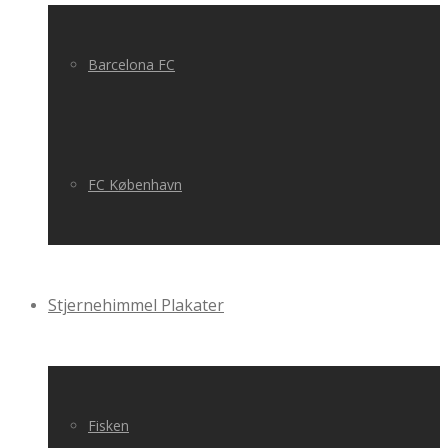
Barcelona FC
FC København
Stjernehimmel Plakater
Fisken