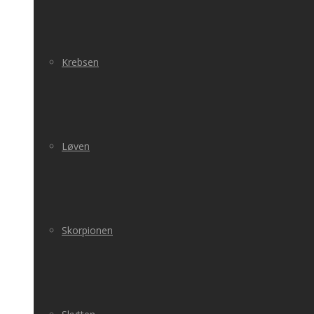
Krebsen
Løven
Skorpionen