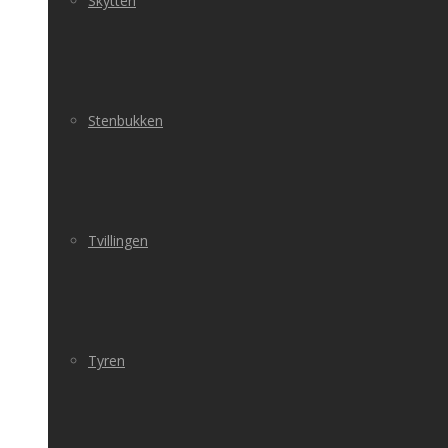
Skytten
Stenbukken
Tvillingen
Tyren