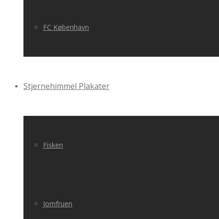
FC København
Stjernehimmel Plakater
Fisken
Jomfruen