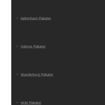
København Plakater
Odense Plakater
Skanderborg Plakater
Vejle Plakater