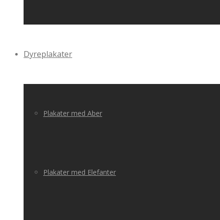
Dyreplakater
Plakater med Aber
Plakater med Elefanter