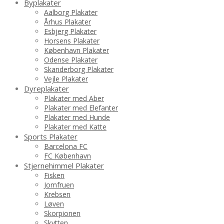
Byplakater
Aalborg Plakater
Århus Plakater
Esbjerg Plakater
Horsens Plakater
København Plakater
Odense Plakater
Skanderborg Plakater
Vejle Plakater
Dyreplakater
Plakater med Aber
Plakater med Elefanter
Plakater med Hunde
Plakater med Katte
Sports Plakater
Barcelona FC
FC København
Stjernehimmel Plakater
Fisken
Jomfruen
Krebsen
Løven
Skorpionen
Skytten