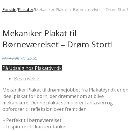
Forside
/
Plakater
/
Mekaniker Plakat til Børneværelset – Drøm Stort!
Mekaniker Plakat til
Børneværelset – Drøm Stort!
Den
Den
kr.
149.00
kr.
126.65
oprindelige
aktuelle
På Udsalg hos Plakatdyr.dk
pris
pris
var:
er:
Beskrivelse
kr.149.00.
kr.126.65.
Mekaniker Plakat til drømmejobbet fra Plakatdyr.dk er en
ideel plakat for børn, der drømmer om at blive
mekanikere. Denne plakat stimulerer fantasien og
opfordrer til refleksion over fremtiden
– Perfekt til børneværelset
– Inspirerer til karrieretanker