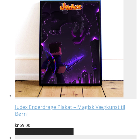
kr.199.00.
kr.169.15.
Judex Enderdrage Plakat – Magisk Vægkunst til
Børn!
kr.
69.00
Bedste pris hos Geekd.dk