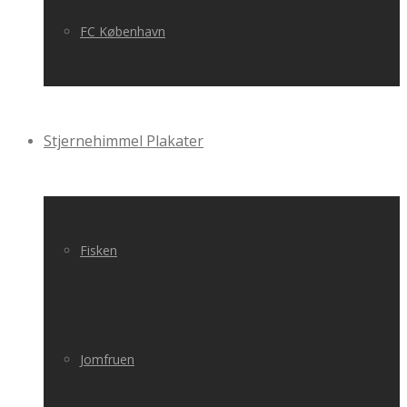
FC København
Stjernehimmel Plakater
Fisken
Jomfruen