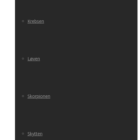
Krebsen
Løven
Skorpionen
Skytten