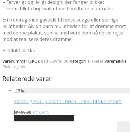
– Farverigt og livligt design, der fanger blikket
– Fremstillet i høj kvalitet med holdbare materialer
En fremragende gaveidé til fødselsdage eller særlige
lejligheder. Giv dit barn muligheden for at drømme stort
med denne plakat, som vil motivere dem på deres rejse
mod at realisere deres drømme.
Produkt id: sku
Varenummer (SKU):
8ed7699fa000
Kategori:
Plakater
Varemærke:
Plakatdyr.dk
Relaterede varer
-
15
%
Farverig ABC-plakat til Børn – Ideel til Skolestart!
Den
Den
kr.
199.00
kr.
169.15
oprindelige
aktuelle
På Udsalg hos Plakatdyr.dk
pris
pris
var:
er: