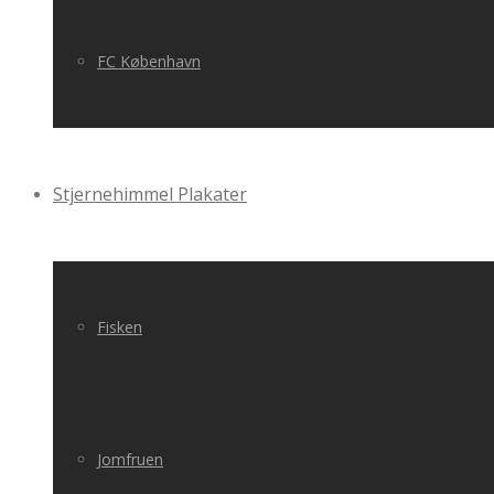
FC København
Stjernehimmel Plakater
Fisken
Jomfruen