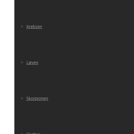
Krebsen
Løven
Skorpionen