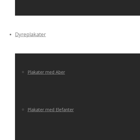
Dyreplakater
Plakater med Aber
Plakater med Elefanter