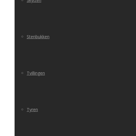
Skytten
Stenbukken
Tvillingen
Tyren