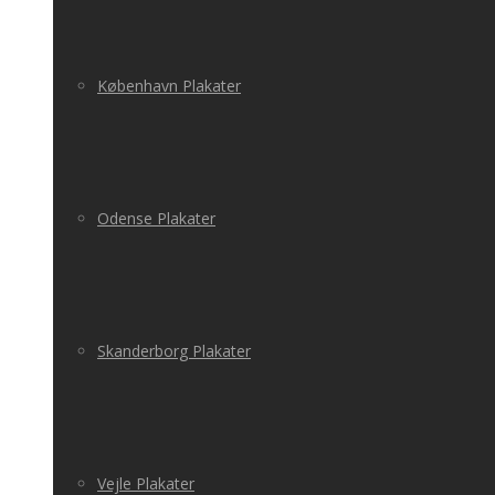
København Plakater
Odense Plakater
Skanderborg Plakater
Vejle Plakater