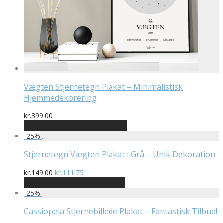
Vægten Stjernetegn Plakat – Minimalistisk
Hjemmedekorering
kr.
399.00
Bedste pris hos Printway.dk
-
25
%
Stjernetegn Vægten Plakat i Grå – Unik Dekoration
Den
Den
kr.
149.00
kr.
111.75
oprindelige
aktuelle
På Udsalg hos Plakatdyr.dk
pris
pris
-
25
%
var:
er:
kr.149.00.
kr.111.75.
Cassiopeia Stjernebillede Plakat – Fantastisk Tilbud!