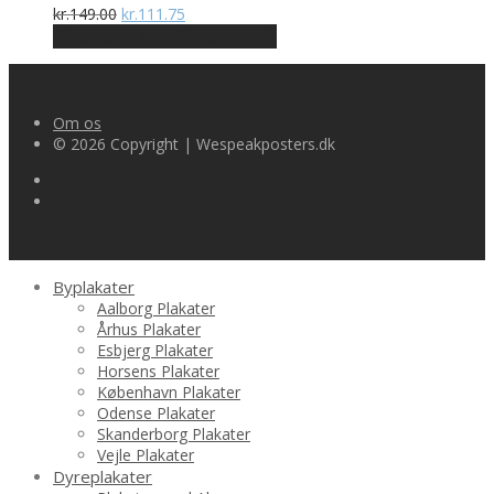
Den
Den
kr.
149.00
kr.
111.75
oprindelige
aktuelle
På Udsalg hos Plakatdyr.dk
pris
pris
var:
er:
kr.149.00.
kr.111.75.
Om os
© 2026 Copyright | Wespeakposters.dk
Byplakater
Aalborg Plakater
Århus Plakater
Esbjerg Plakater
Horsens Plakater
København Plakater
Odense Plakater
Skanderborg Plakater
Vejle Plakater
Dyreplakater