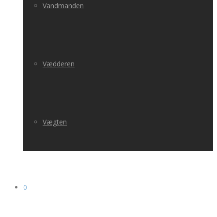
Vandmanden
Vædderen
Vægten
0