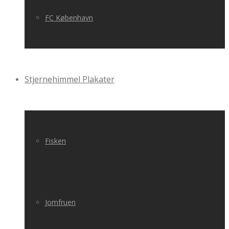
FC København
Stjernehimmel Plakater
Fisken
Jomfruen