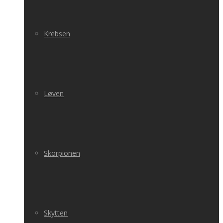
Krebsen
Løven
Skorpionen
Skytten