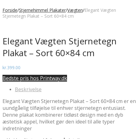
Forside
/
Stjernehimmel Plakater
/
Vægten
/
Elegant Vægten
Stjernetegn Plakat – Sort 60×84 cm
Elegant Vægten Stjernetegn
Plakat – Sort 60×84 cm
kr.
399.00
Bedste pris hos Printway.dk
Beskrivelse
Elegant Vægten Stjernetegn Plakat – Sort 60×84 cm er en
uundgåelig tilføjelse til enhver stjernetegn entusiast.
Denne plakat kombinerer tidløst design med en dyb
æstetisk appel, hvilket gør den ideel til alle typer
indretninger