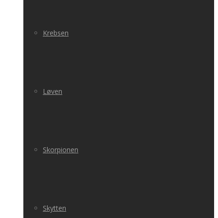
Krebsen
Løven
Skorpionen
Skytten