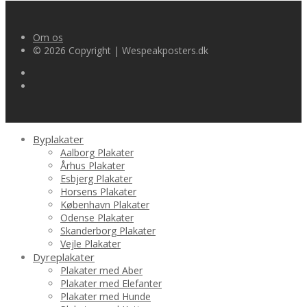
var:
er:
kr.199.00.
kr.99.75.
Om os
© 2026 Copyright | Wespeakposters.dk
Byplakater
Aalborg Plakater
Århus Plakater
Esbjerg Plakater
Horsens Plakater
København Plakater
Odense Plakater
Skanderborg Plakater
Vejle Plakater
Dyreplakater
Plakater med Aber
Plakater med Elefanter
Plakater med Hunde