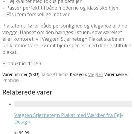
– Høj kvalitet med fokus på detaljer
– Passer perfekt til både moderne og klassiske hjem
– Fås i fem forskellige motiver
Plakaten tilfører både personlighed og elegance til dine
vægge. Uanset om den hænges i stuen, soveværelset
eller kontoret, vil Vægten Stjernetegn Plakat skabe en
unik atmosfære. Gør dit hjem specielt med denne stilfulde
plakat.
Produkt id: 11153
Varenummer (SKU):
fa3d891defa2
Kategori:
Vægten
Varemærke:
Printway
Relaterede varer
Vægten Stjernetegn Plakat med Værdier fra Egly
Design
kr.
99.99