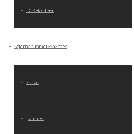
FC København
Stjernehimmel Plakater
Fisken
Jomfruen