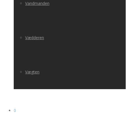
Vandmanden
Vædderen
Vægten
0