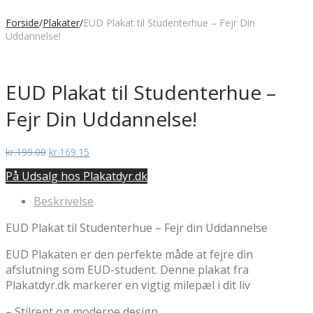
Forside
/
Plakater
/
EUD Plakat til Studenterhue – Fejr Din
Uddannelse!
EUD Plakat til Studenterhue –
Fejr Din Uddannelse!
Den
Den
kr.
199.00
kr.
169.15
oprindelige
aktuelle
På Udsalg hos Plakatdyr.dk
pris
pris
var:
er:
Beskrivelse
kr.199.00.
kr.169.15.
EUD Plakat til Studenterhue – Fejr din Uddannelse
EUD Plakaten er den perfekte måde at fejre din
afslutning som EUD-student. Denne plakat fra
Plakatdyr.dk markerer en vigtig milepæl i dit liv
– Stilrent og moderne design