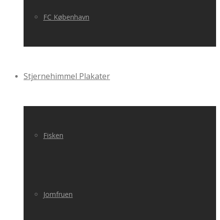
FC København
Stjernehimmel Plakater
Fisken
Jomfruen