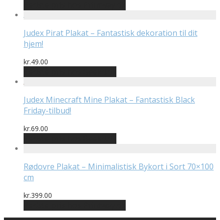
Bedste pris hos Printway.dk
Judex Pirat Plakat – Fantastisk dekoration til dit
hjem!
kr.
49.00
Bedste pris hos Geekd.dk
Judex Minecraft Mine Plakat – Fantastisk Black
Friday-tilbud!
kr.
69.00
Bedste pris hos Geekd.dk
Rødovre Plakat – Minimalistisk Bykort i Sort 70×100
cm
kr.
399.00
Bedste pris hos Printway.dk