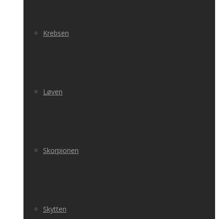
Krebsen
Løven
Skorpionen
Skytten