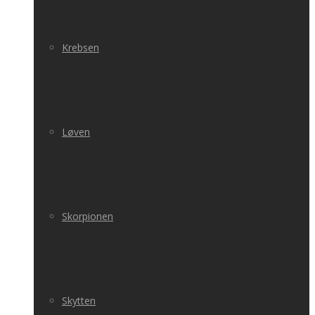
Krebsen
Løven
Skorpionen
Skytten