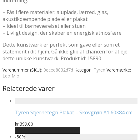
indretning.
– Fås i flere materialer: aluplade, lærred, glas,
akustikdæmpende plade eller plakat
– Ideel til børneværelset eller stuen
– Livligt design, der skaber en energisk atmosfære
Dette kunstværk er perfekt som gave eller som et
statement i dit hjem. Gå ikke glip af chancen for at eje
dette unikke kunstværk. Produkt id: 15890
Varenummer (SKU):
0eced8832d7d
Kategori:
Tyren
Varemærke:
Leo Mio
Relaterede varer
Tyren Stjernetegn Plakat – Skovgrøn A1 60×84 cm
kr.
399.00
Bedste pris hos Printway.dk
-
50
%