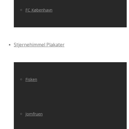
FC København
Stjernehimmel Plakater
Fisken
Jomfruen