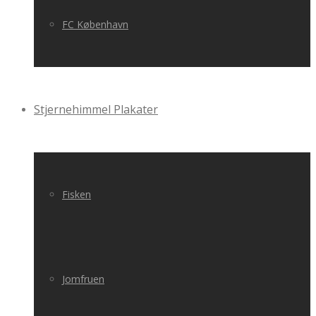
FC København
Stjernehimmel Plakater
Fisken
Jomfruen