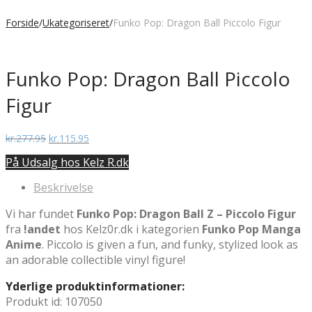
Forside
/
Ukategoriseret
/
Funko Pop: Dragon Ball Piccolo Figur
Funko Pop: Dragon Ball Piccolo
Figur
Den
Den
kr.
277.95
kr.
115.95
oprindelige
aktuelle
På Udsalg hos Kelz R.dk
pris
pris
var:
er:
Beskrivelse
kr.277.95.
kr.115.95.
Vi har fundet
Funko Pop: Dragon Ball Z – Piccolo Figur
fra
!andet
hos Kelz0r.dk i kategorien
Funko Pop Manga
Anime
. Piccolo is given a fun, and funky, stylized look as
an adorable collectible vinyl figure!
Yderlige produktinformationer:
Produkt id: 107050