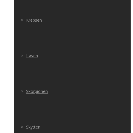
Krebsen
Løven
Skorpionen
Skytten