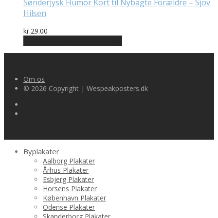
Sønderjysk Humor Kort til Nybagte Forældre – Sjov
Hilsen
kr.
29.00
Bedste pris hos Mutmut.dk
Om os
© 2026 Copyright | Wespeakposters.dk
Byplakater
Aalborg Plakater
Århus Plakater
Esbjerg Plakater
Horsens Plakater
København Plakater
Odense Plakater
Skanderborg Plakater