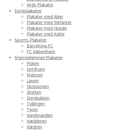
Vejle Plakater
Dyreplakater
Plakater med Aber
Plakater med Elefanter
Plakater med Hunde
Plakater med Katte
Sports Plakater
Barcelona FC
FC København
Stjernehimmel Plakater
Fisken
Jomfruen
Krebsen
Løven
Skorpionen
Skytten
Stenbukken
Tvillingen
Tyren
Vandmanden
Vædderen
Vægten