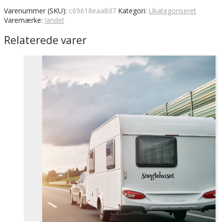
Varenummer (SKU):
c69618eaa8d7
Kategori:
Ukategoriseret
Varemærke:
!andet
Relaterede varer