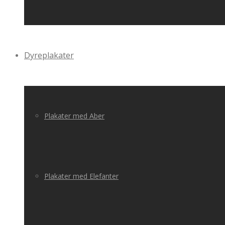
Dyreplakater
Plakater med Aber
Plakater med Elefanter