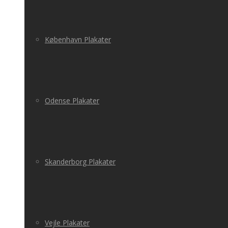
København Plakater
Odense Plakater
Skanderborg Plakater
Vejle Plakater