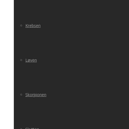
Krebsen
Løven
Skorpionen