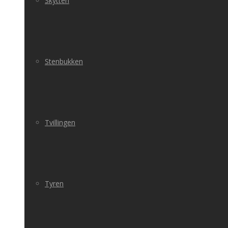
Skytten
Stenbukken
Tvillingen
Tyren