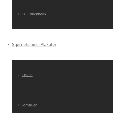
FC København
Stjernehimmel Plakater
Fisken
Jomfruen