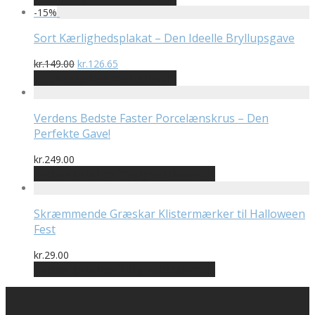
pris
pris
-
15
%
var:
er:
kr.396.00.
kr.336.60.
Sort Kærlighedsplakat – Den Ideelle Bryllupsgave
Den
Den
kr.
149.00
kr.
126.65
oprindelige
aktuelle
På Udsalg hos Plakatdyr.dk
pris
pris
var:
er:
kr.149.00.
kr.126.65.
Verdens Bedste Faster Porcelænskrus – Den
Perfekte Gave!
kr.
249.00
Bedste pris hos Designplakater.dk
Skræmmende Græskar Klistermærker til Halloween
Fest
kr.
29.00
Bedste pris hos Billigwallsticker.dk