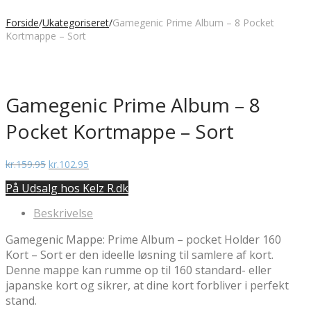
Forside
/
Ukategoriseret
/
Gamegenic Prime Album – 8 Pocket
Kortmappe – Sort
Gamegenic Prime Album – 8
Pocket Kortmappe – Sort
Den
Den
kr.
159.95
kr.
102.95
oprindelige
aktuelle
På Udsalg hos Kelz R.dk
pris
pris
var:
er:
Beskrivelse
kr.159.95.
kr.102.95.
Gamegenic Mappe: Prime Album – pocket Holder 160
Kort – Sort er den ideelle løsning til samlere af kort.
Denne mappe kan rumme op til 160 standard- eller
japanske kort og sikrer, at dine kort forbliver i perfekt
stand.