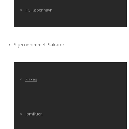
FC København
Stjernehimmel Plakater
Fisken
Jomfruen