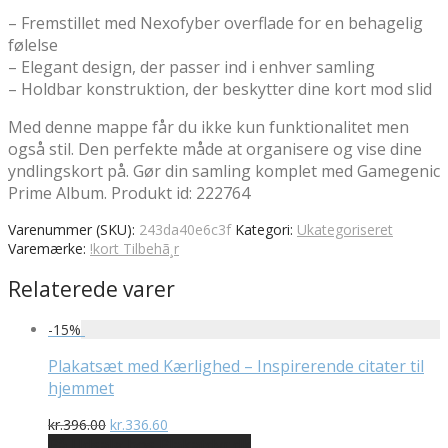
– Fremstillet med Nexofyber overflade for en behagelig
følelse
– Elegant design, der passer ind i enhver samling
– Holdbar konstruktion, der beskytter dine kort mod slid
Med denne mappe får du ikke kun funktionalitet men
også stil. Den perfekte måde at organisere og vise dine
yndlingskort på. Gør din samling komplet med Gamegenic
Prime Album. Produkt id: 222764
Varenummer (SKU):
243da40e6c3f
Kategori:
Ukategoriseret
Varemærke:
!kort Tilbehã¸r
Relaterede varer
-
15
%
Plakatsæt med Kærlighed – Inspirerende citater til
hjemmet
Den
Den
kr.
396.00
kr.
336.60
oprindelige
aktuelle
På Udsalg hos Plakatdyr.dk