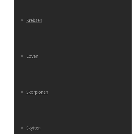
Krebsen
Løven
Skorpionen
Skytten