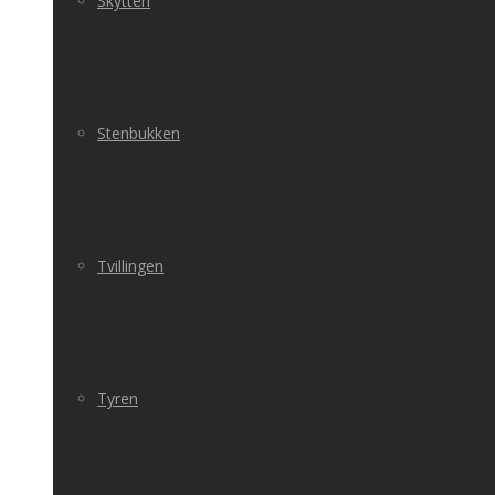
Skytten
Stenbukken
Tvillingen
Tyren