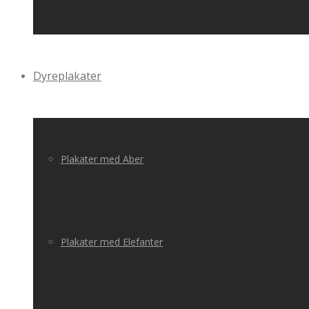
Dyreplakater
Plakater med Aber
Plakater med Elefanter