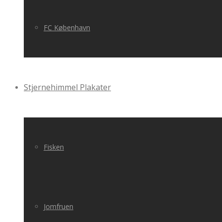
FC København
Stjernehimmel Plakater
Fisken
Jomfruen