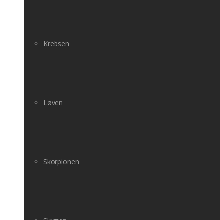
Krebsen
Løven
Skorpionen