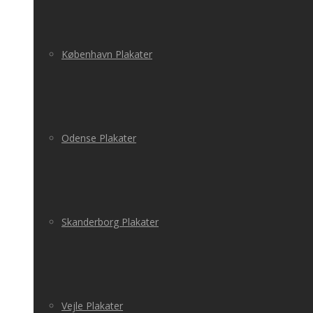
København Plakater
Odense Plakater
Skanderborg Plakater
Vejle Plakater