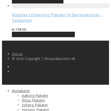
Bedste pris hos Printway.dk
Magiske Enhjørning Plakater til Børneværelset –
Fantastisk!
kr.
198.00
Bedste pris hos Plakatportalen.dk
Om os
© 2026 Copyright | Wespeakposters.dk
Byplakater
Aalborg Plakater
Århus Plakater
Esbjerg Plakater
Horsens Plakater