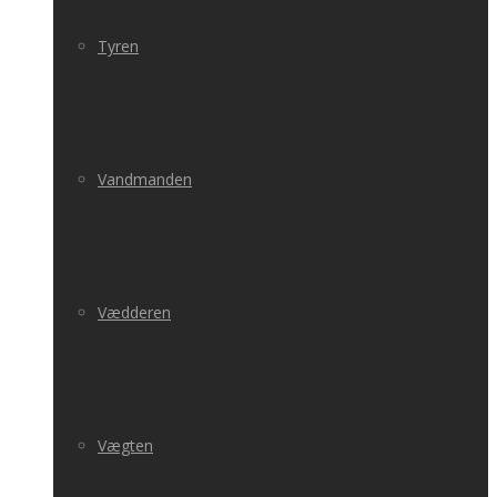
Tyren
Vandmanden
Vædderen
Vægten