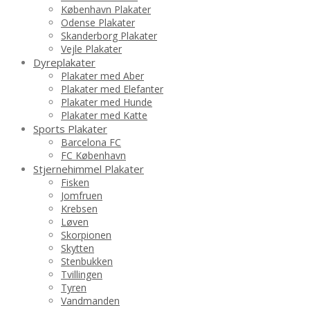
København Plakater
Odense Plakater
Skanderborg Plakater
Vejle Plakater
Dyreplakater
Plakater med Aber
Plakater med Elefanter
Plakater med Hunde
Plakater med Katte
Sports Plakater
Barcelona FC
FC København
Stjernehimmel Plakater
Fisken
Jomfruen
Krebsen
Løven
Skorpionen
Skytten
Stenbukken
Tvillingen
Tyren
Vandmanden