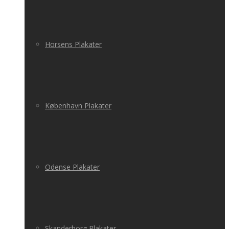
Horsens Plakater
København Plakater
Odense Plakater
Skanderborg Plakater