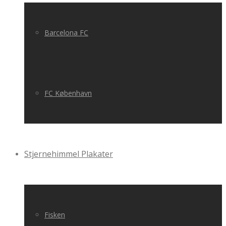
Barcelona FC
FC København
Stjernehimmel Plakater
Fisken