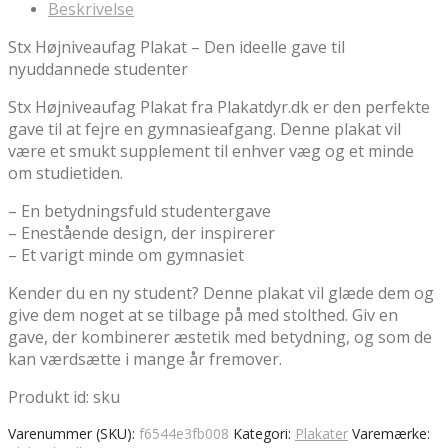
Beskrivelse
kr.199.00.
kr.169.15.
Stx Højniveaufag Plakat – Den ideelle gave til
nyuddannede studenter
Stx Højniveaufag Plakat fra Plakatdyr.dk er den perfekte
gave til at fejre en gymnasieafgang. Denne plakat vil
være et smukt supplement til enhver væg og et minde
om studietiden.
– En betydningsfuld studentergave
– Enestående design, der inspirerer
– Et varigt minde om gymnasiet
Kender du en ny student? Denne plakat vil glæde dem og
give dem noget at se tilbage på med stolthed. Giv en
gave, der kombinerer æstetik med betydning, og som de
kan værdsætte i mange år fremover.
Produkt id: sku
Varenummer (SKU):
f6544e3fb008
Kategori:
Plakater
Varemærke: