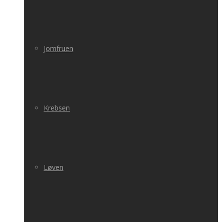
Jomfruen
Krebsen
Løven