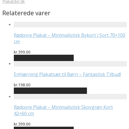
Plakatdyr.dk
Relaterede varer
Rødovre Plakat – Minimalistisk Bykort i Sort 70×100
cm
kr.
399.00
Bedste pris hos Printway.dk
Enhjørning Plakatsæt til Børn – Fantastisk Tilbud!
kr.
198.00
Bedste pris hos Plakatportalen.dk
Rødovre Plakat – Minimalistisk Skovgrøn Kort
42×60 cm
kr.
399.00