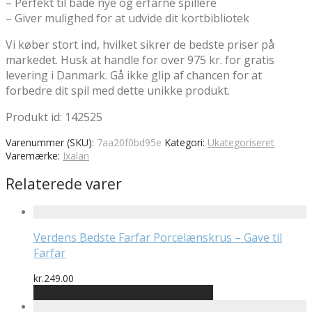
– Perfekt til både nye og erfarne spillere
– Giver mulighed for at udvide dit kortbibliotek
Vi køber stort ind, hvilket sikrer de bedste priser på
markedet. Husk at handle for over 975 kr. for gratis
levering i Danmark. Gå ikke glip af chancen for at
forbedre dit spil med dette unikke produkt.
Produkt id: 142525
Varenummer (SKU):
7aa20f0bd95e
Kategori:
Ukategoriseret
Varemærke:
Ixalan
Relaterede varer
Verdens Bedste Farfar Porcelænskrus – Gave til
Farfar
kr.
249.00
Bedste pris hos Designplakater.dk