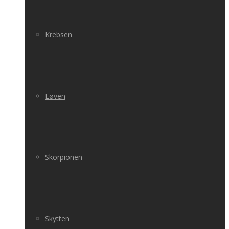
Krebsen
Løven
Skorpionen
Skytten