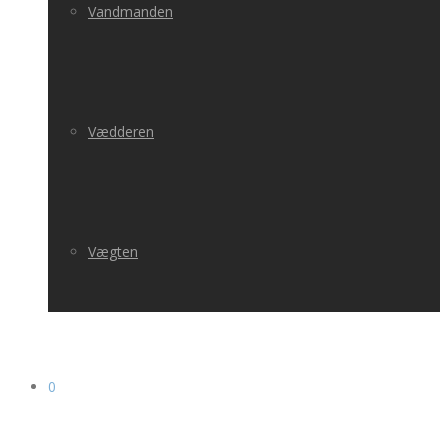
Vandmanden
Vædderen
Vægten
0