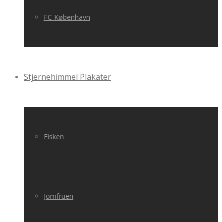
FC København
Stjernehimmel Plakater
Fisken
Jomfruen