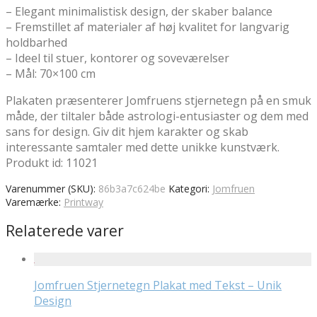
– Elegant minimalistisk design, der skaber balance
– Fremstillet af materialer af høj kvalitet for langvarig
holdbarhed
– Ideel til stuer, kontorer og soveværelser
– Mål: 70×100 cm
Plakaten præsenterer Jomfruens stjernetegn på en smuk
måde, der tiltaler både astrologi-entusiaster og dem med
sans for design. Giv dit hjem karakter og skab
interessante samtaler med dette unikke kunstværk.
Produkt id: 11021
Varenummer (SKU):
86b3a7c624be
Kategori:
Jomfruen
Varemærke:
Printway
Relaterede varer
Jomfruen Stjernetegn Plakat med Tekst – Unik
Design