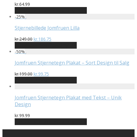
kr.
64.99
Bedste pris hos Postersbyus.dk
-
25
%
Stjernebillede Jomfruen Lilla
Den
Den
kr.
249.00
kr.
186.75
oprindelige
aktuelle
På Udsalg hos Plakatdyr.dk
pris
pris
-
50
%
var:
er:
kr.249.00.
kr.186.75.
Jomfruen Stjernetegn Plakat – Sort Design til Salg
Den
Den
kr.
199.00
kr.
99.75
oprindelige
aktuelle
På Udsalg hos Plakatdyr.dk
pris
pris
var:
er:
kr.199.00.
kr.99.75.
Jomfruen Stjernetegn Plakat med Tekst – Unik
Design
kr.
99.99
Bedste pris hos Postersbyus.dk