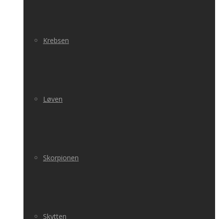
Krebsen
Løven
Skorpionen
Skytten