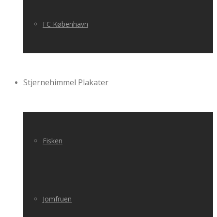
FC København
Stjernehimmel Plakater
Fisken
Jomfruen