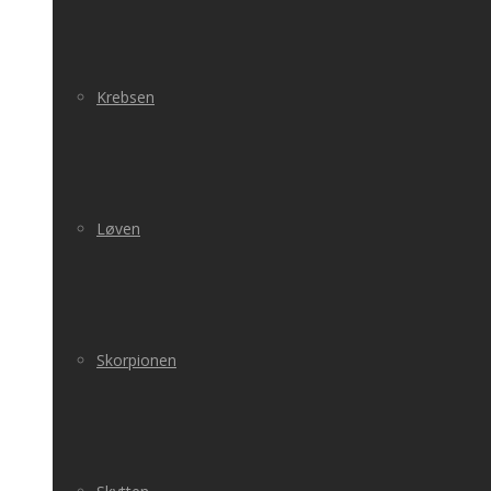
Krebsen
Løven
Skorpionen