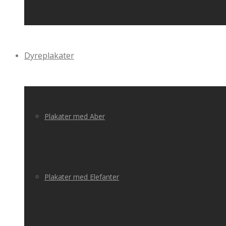
Dyreplakater
Plakater med Aber
Plakater med Elefanter