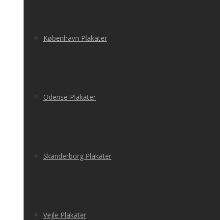
København Plakater
Odense Plakater
Skanderborg Plakater
Vejle Plakater