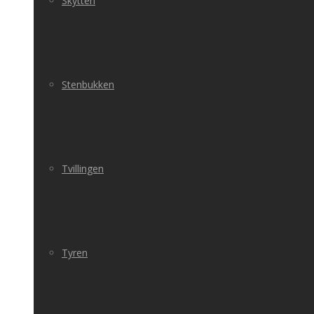
Skytten
Stenbukken
Tvillingen
Tyren