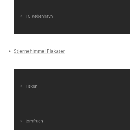
FC København
Stjernehimmel Plakater
Fisken
Jomfruen