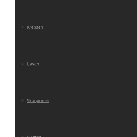
Krebsen
Løven
Skorpionen