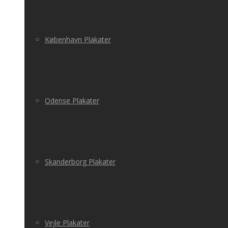
København Plakater
Odense Plakater
Skanderborg Plakater
Vejle Plakater