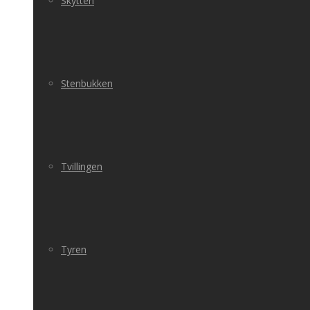
Skytten
Stenbukken
Tvillingen
Tyren