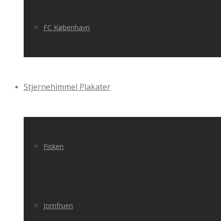
FC København
Stjernehimmel Plakater
Fisken
Jomfruen