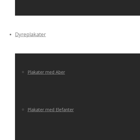
Dyreplakater
Plakater med Aber
Plakater med Elefanter