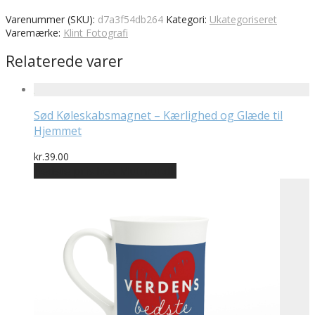
Varenummer (SKU):
d7a3f54db264
Kategori:
Ukategoriseret
Varemærke:
Klint Fotografi
Relaterede varer
Sød Køleskabsmagnet – Kærlighed og Glæde til
Hjemmet
kr.
39.00
Bedste pris hos Mutmut.dk