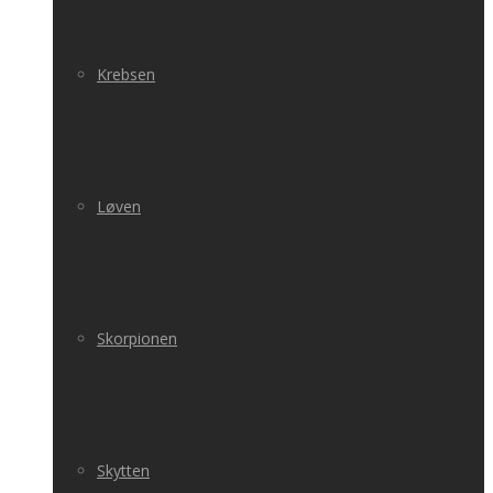
Krebsen
Løven
Skorpionen
Skytten