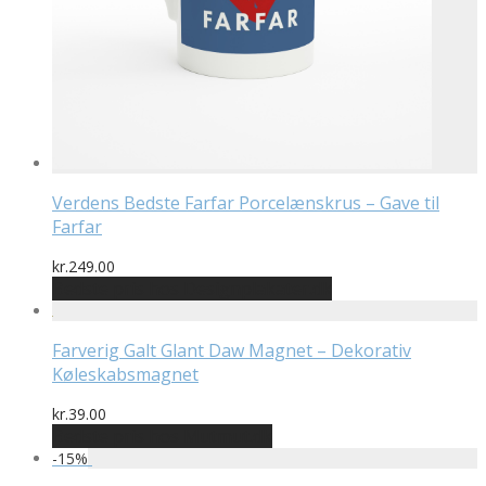
Verdens Bedste Farfar Porcelænskrus – Gave til
Farfar
kr.
249.00
Bedste pris hos Designplakater.dk
Farverig Galt Glant Daw Magnet – Dekorativ
Køleskabsmagnet
kr.
39.00
Bedste pris hos Mutmut.dk
-
15
%