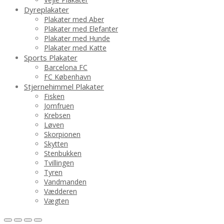
Dyreplakater
Plakater med Aber
Plakater med Elefanter
Plakater med Hunde
Plakater med Katte
Sports Plakater
Barcelona FC
FC København
Stjernehimmel Plakater
Fisken
Jomfruen
Krebsen
Løven
Skorpionen
Skytten
Stenbukken
Tvillingen
Tyren
Vandmanden
Vædderen
Vægten