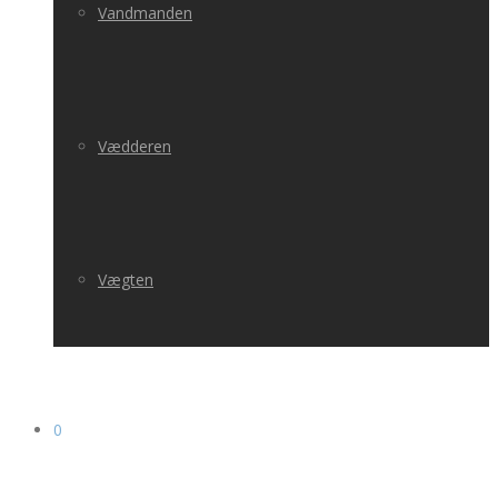
Vandmanden
Vædderen
Vægten
0