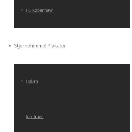
FC København
Stjernehimmel Plakater
Fisken
Jomfruen