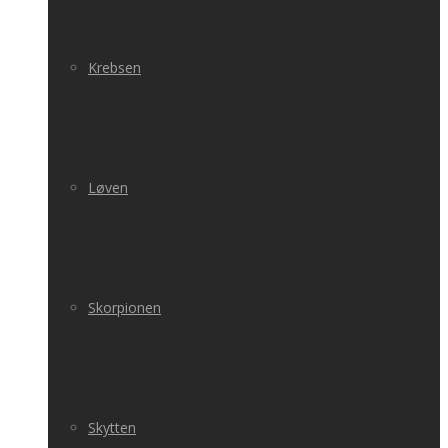
Krebsen
Løven
Skorpionen
Skytten