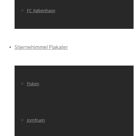
FC København
Stjernehimmel Plakater
Fisken
Jomfruen