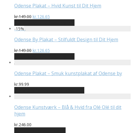
Odense Plakat – Hvid Kunst til Dit Hjem
Den
Den
kr.
149.00
kr.
126.65
oprindelige
aktuelle
På Udsalg hos Plakatdyr.dk
pris
pris
-
15
%
var:
er:
kr.149.00.
kr.126.65.
Odense By Plakat – Stilfuldt Design til Dit Hjem
Den
Den
kr.
149.00
kr.
126.65
oprindelige
aktuelle
På Udsalg hos Plakatdyr.dk
pris
pris
var:
er:
kr.149.00.
kr.126.65.
Odense Plakat – Smuk kunstplakat af Odense by
kr.
99.99
Bedste pris hos Postersbyus.dk
Odense Kunstværk – Blå & Hvid fra Olé Olé til dit
hjem
kr.
246.00
Bedste pris hos Illux.dk