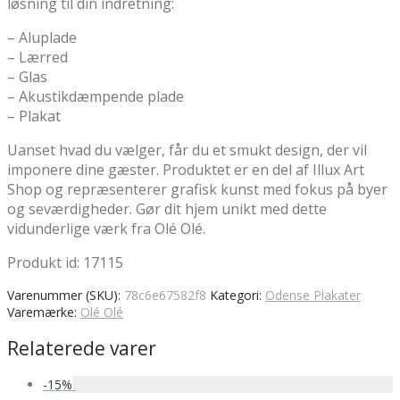
løsning til din indretning:
– Aluplade
– Lærred
– Glas
– Akustikdæmpende plade
– Plakat
Uanset hvad du vælger, får du et smukt design, der vil
imponere dine gæster. Produktet er en del af Illux Art
Shop og repræsenterer grafisk kunst med fokus på byer
og seværdigheder. Gør dit hjem unikt med dette
vidunderlige værk fra Olé Olé.
Produkt id: 17115
Varenummer (SKU):
78c6e67582f8
Kategori:
Odense Plakater
Varemærke:
Olé Olé
Relaterede varer
-
15
%