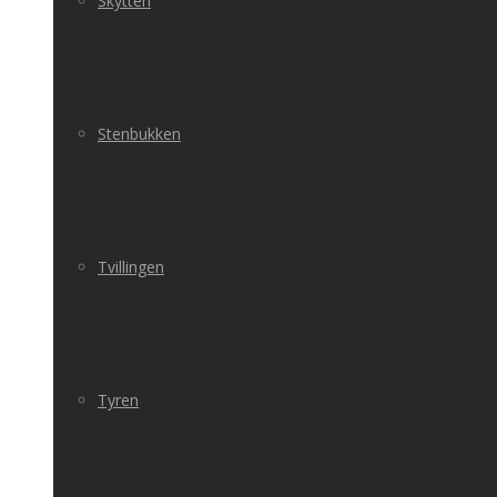
Skytten
Stenbukken
Tvillingen
Tyren