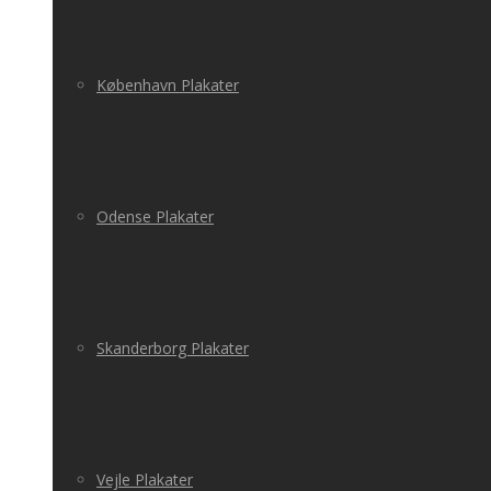
København Plakater
Odense Plakater
Skanderborg Plakater
Vejle Plakater