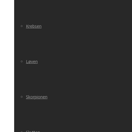
Krebsen
Løven
Skorpionen