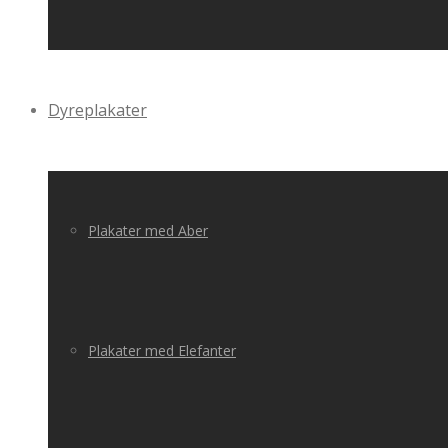
Dyreplakater
Plakater med Aber
Plakater med Elefanter