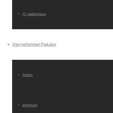
FC København
Stjernehimmel Plakater
Fisken
Jomfruen