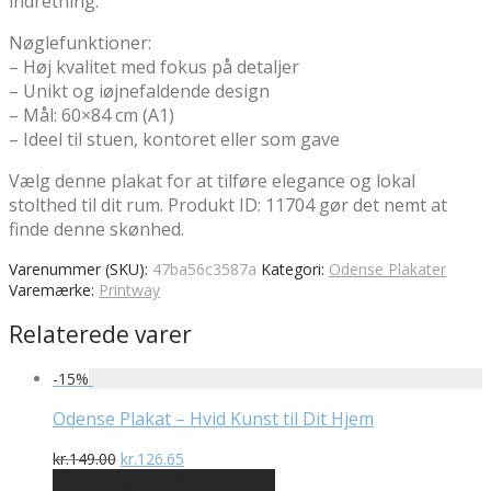
indretning.
Nøglefunktioner:
– Høj kvalitet med fokus på detaljer
– Unikt og iøjnefaldende design
– Mål: 60×84 cm (A1)
– Ideel til stuen, kontoret eller som gave
Vælg denne plakat for at tilføre elegance og lokal
stolthed til dit rum. Produkt ID: 11704 gør det nemt at
finde denne skønhed.
Varenummer (SKU):
47ba56c3587a
Kategori:
Odense Plakater
Varemærke:
Printway
Relaterede varer
-
15
%
Odense Plakat – Hvid Kunst til Dit Hjem
Den
Den
kr.
149.00
kr.
126.65
oprindelige
aktuelle
På Udsalg hos Plakatdyr.dk