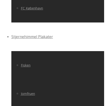
FC København
Stjernehimmel Plakater
Fisken
Jomfruen