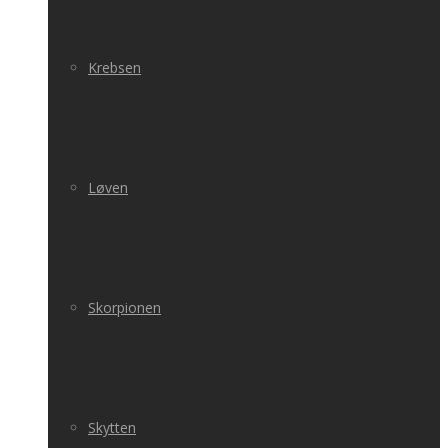
Krebsen
Løven
Skorpionen
Skytten