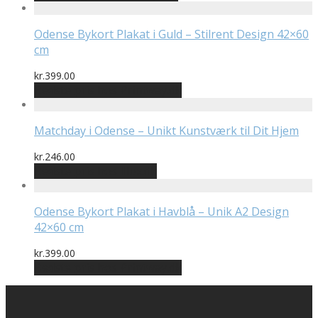
pris
pris
var:
er:
kr.149.00.
kr.126.65.
Odense Bykort Plakat i Guld – Stilrent Design 42×60
cm
kr.
399.00
Bedste pris hos Printway.dk
Matchday i Odense – Unikt Kunstværk til Dit Hjem
kr.
246.00
Bedste pris hos Illux.dk
Odense Bykort Plakat i Havblå – Unik A2 Design
42×60 cm
kr.
399.00
Bedste pris hos Printway.dk