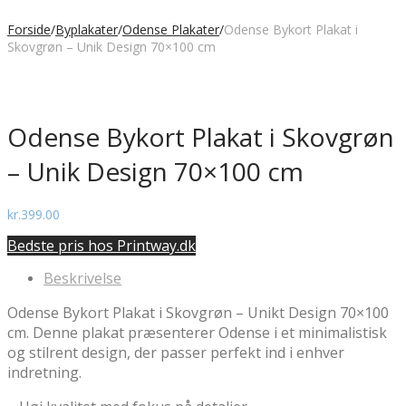
Forside
/
Byplakater
/
Odense Plakater
/
Odense Bykort Plakat i
Skovgrøn – Unik Design 70×100 cm
Odense Bykort Plakat i Skovgrøn
– Unik Design 70×100 cm
kr.
399.00
Bedste pris hos Printway.dk
Beskrivelse
Odense Bykort Plakat i Skovgrøn – Unikt Design 70×100
cm. Denne plakat præsenterer Odense i et minimalistisk
og stilrent design, der passer perfekt ind i enhver
indretning.