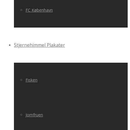
FC København
Stjernehimmel Plakater
Fisken
Jomfruen