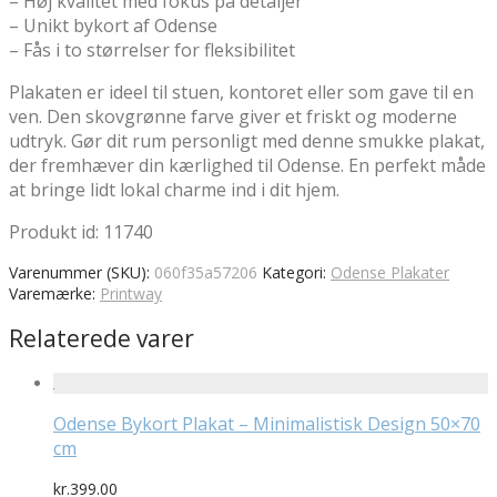
– Høj kvalitet med fokus på detaljer
– Unikt bykort af Odense
– Fås i to størrelser for fleksibilitet
Plakaten er ideel til stuen, kontoret eller som gave til en
ven. Den skovgrønne farve giver et friskt og moderne
udtryk. Gør dit rum personligt med denne smukke plakat,
der fremhæver din kærlighed til Odense. En perfekt måde
at bringe lidt lokal charme ind i dit hjem.
Produkt id: 11740
Varenummer (SKU):
060f35a57206
Kategori:
Odense Plakater
Varemærke:
Printway
Relaterede varer
Odense Bykort Plakat – Minimalistisk Design 50×70
cm
kr.
399.00