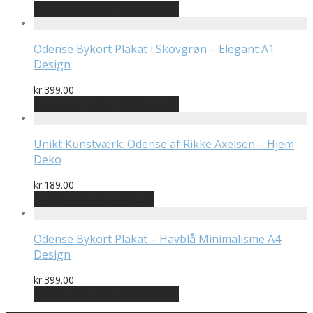
Bedste pris hos Printway.dk
Odense Bykort Plakat i Skovgrøn – Elegant A1
Design
kr.
399.00
Bedste pris hos Printway.dk
Unikt Kunstværk: Odense af Rikke Axelsen – Hjem
Deko
kr.
189.00
Bedste pris hos Illux.dk
Odense Bykort Plakat – Havblå Minimalisme A4
Design
kr.
399.00
Bedste pris hos Printway.dk