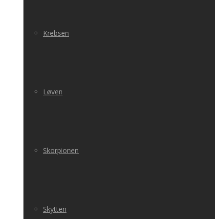
Krebsen
Løven
Skorpionen
Skytten