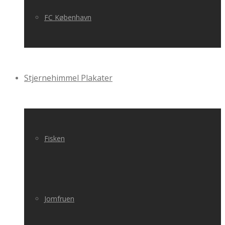
FC København
Stjernehimmel Plakater
Fisken
Jomfruen