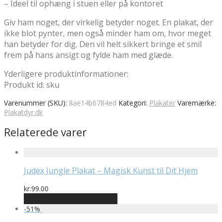
– Ideel til ophæng i stuen eller på kontoret
Giv ham noget, der virkelig betyder noget. En plakat, der
ikke blot pynter, men også minder ham om, hvor meget
han betyder for dig. Den vil helt sikkert bringe et smil
frem på hans ansigt og fylde ham med glæde.
Yderligere produktinformationer:
Produkt id: sku
Varenummer (SKU):
8ae14b6784ed
Kategori:
Plakater
Varemærke:
Plakatdyr.dk
Relaterede varer
Judex Jungle Plakat – Magisk Kunst til Dit Hjem
kr.
99.00
Bedste pris hos Geekd.dk
-
51
%