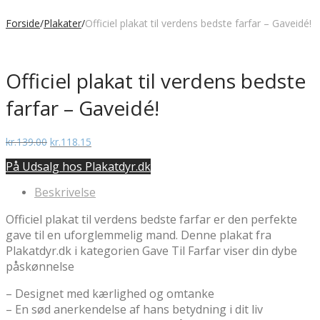
Forside
/
Plakater
/
Officiel plakat til verdens bedste farfar – Gaveidé!
Officiel plakat til verdens bedste
farfar – Gaveidé!
Den
Den
kr.
139.00
kr.
118.15
oprindelige
aktuelle
På Udsalg hos Plakatdyr.dk
pris
pris
var:
er:
Beskrivelse
kr.139.00.
kr.118.15.
Officiel plakat til verdens bedste farfar er den perfekte
gave til en uforglemmelig mand. Denne plakat fra
Plakatdyr.dk i kategorien Gave Til Farfar viser din dybe
påskønnelse
– Designet med kærlighed og omtanke
– En sød anerkendelse af hans betydning i dit liv