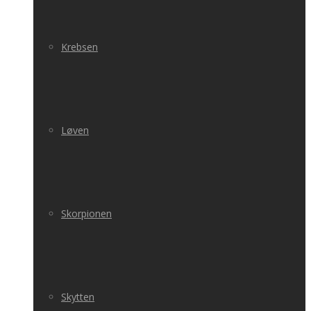
Krebsen
Løven
Skorpionen
Skytten