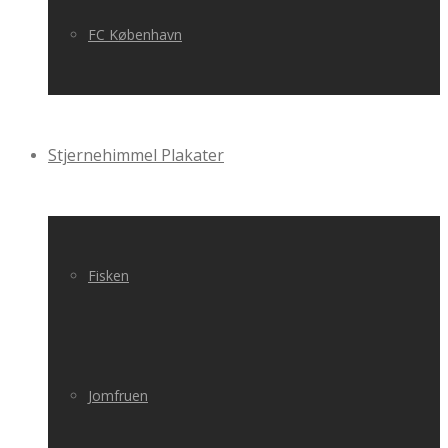
FC København
Stjernehimmel Plakater
Fisken
Jomfruen