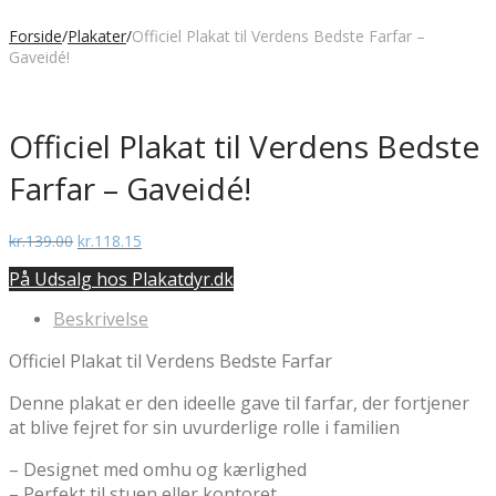
Forside
/
Plakater
/
Officiel Plakat til Verdens Bedste Farfar –
Gaveidé!
Officiel Plakat til Verdens Bedste
Farfar – Gaveidé!
Den
Den
kr.
139.00
kr.
118.15
oprindelige
aktuelle
På Udsalg hos Plakatdyr.dk
pris
pris
var:
er:
Beskrivelse
kr.139.00.
kr.118.15.
Officiel Plakat til Verdens Bedste Farfar
Denne plakat er den ideelle gave til farfar, der fortjener
at blive fejret for sin uvurderlige rolle i familien
– Designet med omhu og kærlighed
– Perfekt til stuen eller kontoret