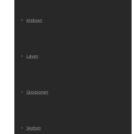
Krebsen
Løven
Skorpionen
Skytten