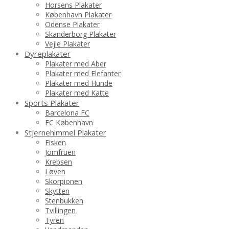
Horsens Plakater
København Plakater
Odense Plakater
Skanderborg Plakater
Vejle Plakater
Dyreplakater
Plakater med Aber
Plakater med Elefanter
Plakater med Hunde
Plakater med Katte
Sports Plakater
Barcelona FC
FC København
Stjernehimmel Plakater
Fisken
Jomfruen
Krebsen
Løven
Skorpionen
Skytten
Stenbukken
Tvillingen
Tyren