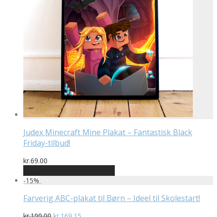
Judex Minecraft Mine Plakat – Fantastisk Black
Friday-tilbud!
kr.
69.00
Bedste pris hos Geekd.dk
-
15
%
Farverig ABC-plakat til Børn – Ideel til Skolestart!
Den
Den
kr.
199.00
kr.
169.15