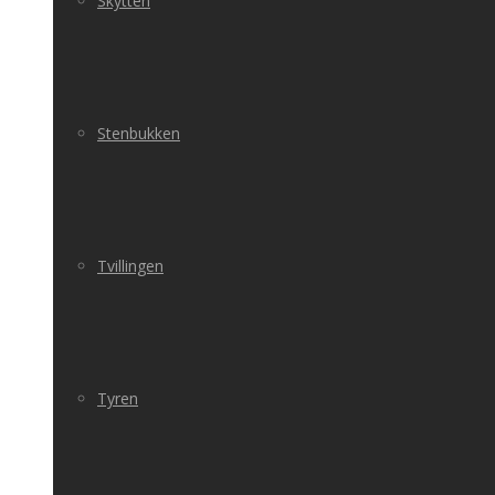
Skytten
Stenbukken
Tvillingen
Tyren