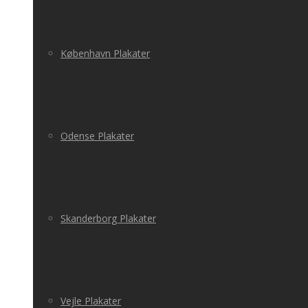
København Plakater
Odense Plakater
Skanderborg Plakater
Vejle Plakater