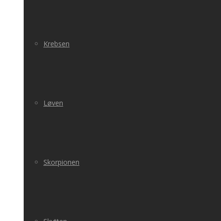
Krebsen
Løven
Skorpionen