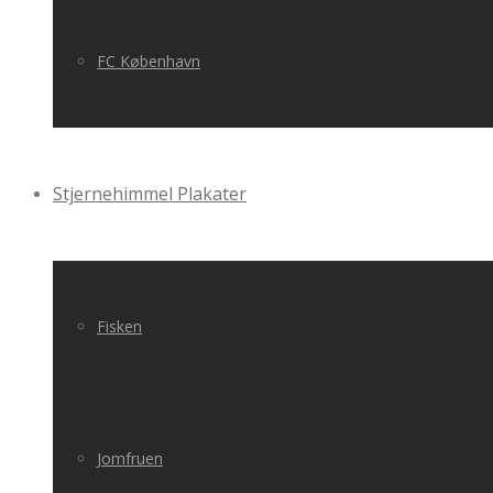
FC København
Stjernehimmel Plakater
Fisken
Jomfruen