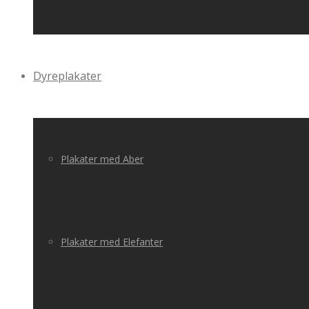
Dyreplakater
Plakater med Aber
Plakater med Elefanter