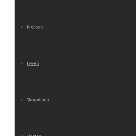
Krebsen
Løven
Skorpionen