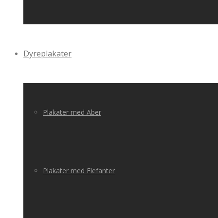
Dyreplakater
Plakater med Aber
Plakater med Elefanter