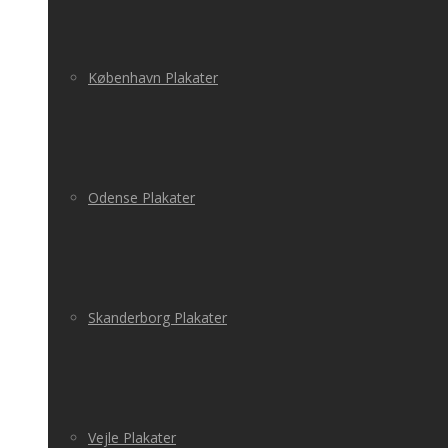
København Plakater
Odense Plakater
Skanderborg Plakater
Vejle Plakater