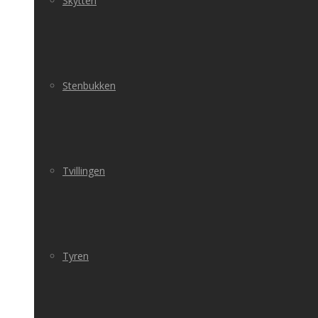
Skytten
Stenbukken
Tvillingen
Tyren