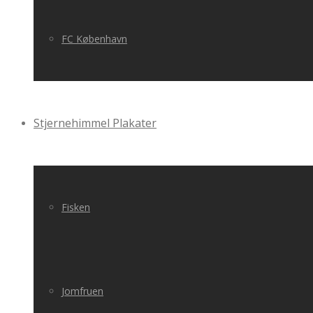
FC København
Stjernehimmel Plakater
Fisken
Jomfruen