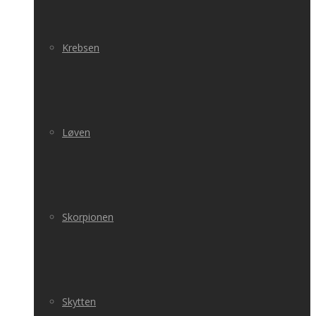
Krebsen
Løven
Skorpionen
Skytten