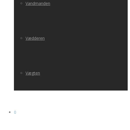
Vandmanden
Vædderen
Vægten
0