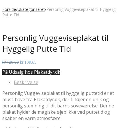
Forside
/
Ukategoriseret
/
Personlig Vuggeviseplakat til Hyggelig
Putte Tid
Personlig Vuggeviseplakat til
Hyggelig Putte Tid
Den
Den
kr.
129.00
kr.
109.65
oprindelige
aktuelle
På Udsalg hos Plakatdyr.dk
pris
pris
var:
er:
Beskrivelse
kr.129.00.
kr.109.65.
Personlig Vuggeviseplakat til hyggelig puttetid er et
must-have fra Plakatdyr.dk, der tilføjer en unik og
personlig stemning til dit barns soveværelse. Denne
plakat hylder de magiske øjeblikke ved puttetid og
skaber en varm atmosfære.