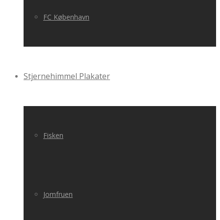
FC København
Stjernehimmel Plakater
Fisken
Jomfruen