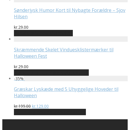
Sønderjysk Humor Kort til Nybagte Forældre – Sjov
Hilsen
kr.
29.00
Bedste pris hos Mutmut.dk
Skræmmende Skelet Vinduesklistermærker til
Halloween Fest
kr.
29.00
Bedste pris hos Billigwallsticker.dk
-
35
%
Græskar Lyskæde med 5 Uhyggelige Hoveder til
Halloween
Den
Den
kr.
199.00
kr.
129.00
oprindelige
aktuelle
På Udsalg hos Billigwallsticker.dk
pris
pris
var:
er:
kr.199.00.
kr.129.00.