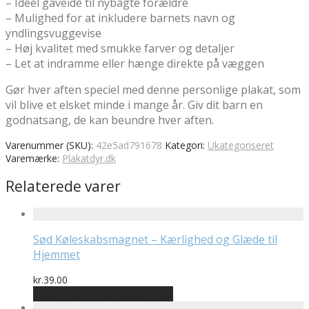
– Ideel gaveidé til nybagte forældre
– Mulighed for at inkludere barnets navn og
yndlingsvuggevise
– Høj kvalitet med smukke farver og detaljer
– Let at indramme eller hænge direkte på væggen
Gør hver aften speciel med denne personlige plakat, som
vil blive et elsket minde i mange år. Giv dit barn en
godnatsang, de kan beundre hver aften.
Varenummer (SKU):
42e5ad791678
Kategori:
Ukategoriseret
Varemærke:
Plakatdyr.dk
Relaterede varer
Sød Køleskabsmagnet – Kærlighed og Glæde til
Hjemmet
kr.
39.00
Bedste pris hos Mutmut.dk