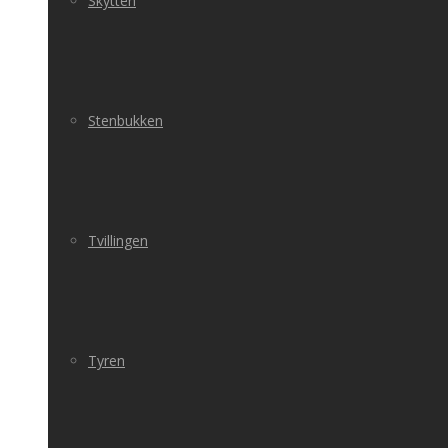
Skytten
Stenbukken
Tvillingen
Tyren