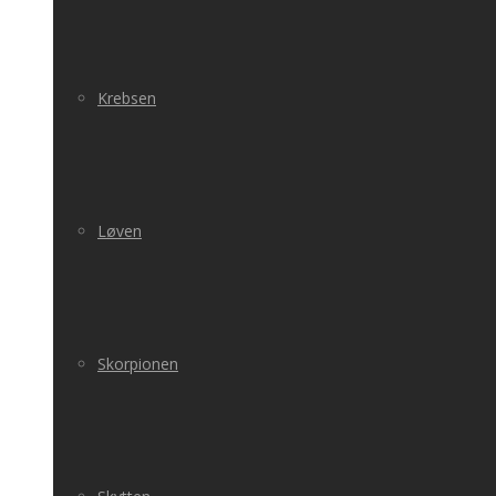
Krebsen
Løven
Skorpionen