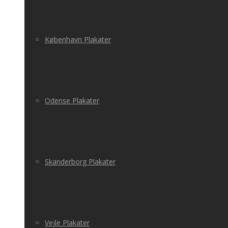
København Plakater
Odense Plakater
Skanderborg Plakater
Vejle Plakater