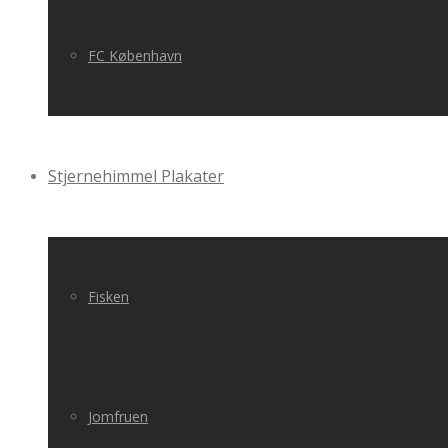
FC København
Stjernehimmel Plakater
Fisken
Jomfruen