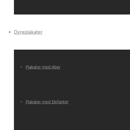
Dyreplakater
Plakater med Aber
Plakater med Elefanter