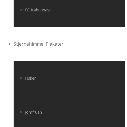
FC København
Stjernehimmel Plakater
Fisken
Jomfruen