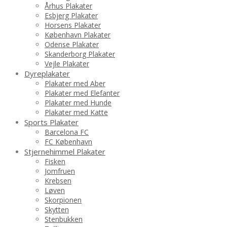
Århus Plakater
Esbjerg Plakater
Horsens Plakater
København Plakater
Odense Plakater
Skanderborg Plakater
Vejle Plakater
Dyreplakater
Plakater med Aber
Plakater med Elefanter
Plakater med Hunde
Plakater med Katte
Sports Plakater
Barcelona FC
FC København
Stjernehimmel Plakater
Fisken
Jomfruen
Krebsen
Løven
Skorpionen
Skytten
Stenbukken