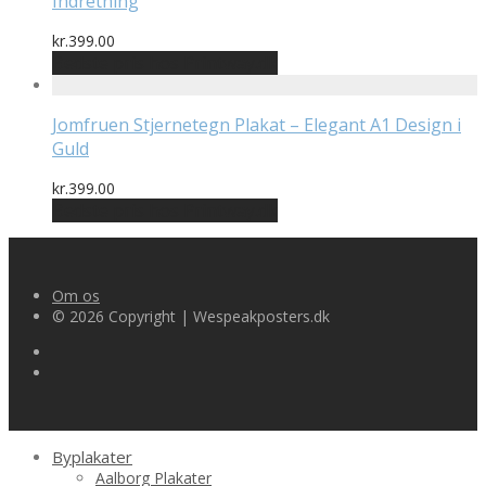
Indretning
kr.
399.00
Bedste pris hos Printway.dk
Jomfruen Stjernetegn Plakat – Elegant A1 Design i
Guld
kr.
399.00
Bedste pris hos Printway.dk
Om os
© 2026 Copyright | Wespeakposters.dk
Byplakater
Aalborg Plakater