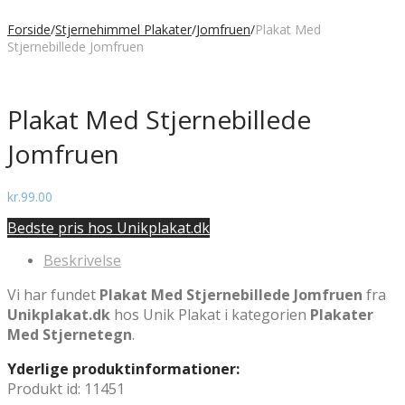
Forside
/
Stjernehimmel Plakater
/
Jomfruen
/
Plakat Med
Stjernebillede Jomfruen
Plakat Med Stjernebillede
Jomfruen
kr.
99.00
Bedste pris hos Unikplakat.dk
Beskrivelse
Vi har fundet
Plakat Med Stjernebillede Jomfruen
fra
Unikplakat.dk
hos Unik Plakat i kategorien
Plakater
Med Stjernetegn
.
Yderlige produktinformationer:
Produkt id: 11451