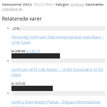
Varenummer (SKU):
5fa22c37bfe7
Kategori:
Jomfruen
Varemærke:
Unikplakat.dk
Relaterede varer
-
25
%
Personlig Jomfruen Stjernetegnsplakat med Navn –
Unik Gave!
Den
Den
kr.
249.00
kr.
186.75
oprindelige
aktuelle
På Udsalg hos Plakatdyr.dk
pris
pris
var:
er:
kr.249.00.
kr.186.75.
Jomfruen af Et Lille Atelier – Unikt Kunstværk til Dit
Hjem
kr.
325.00
Bedste pris hos Illux.dk
Jomfru Stjernetegn Plakat – Elegant Minimalistisk