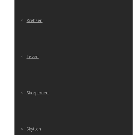
Krebsen
Løven
Skorpionen
Skytten