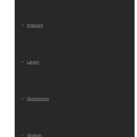
Krebsen
Løven
Skorpionen
Skytten