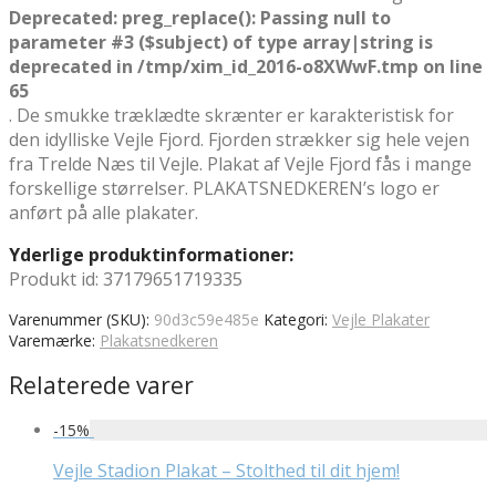
Deprecated
: preg_replace(): Passing null to
parameter #3 ($subject) of type array|string is
deprecated in
/tmp/xim_id_2016-o8XWwF.tmp
on line
65
. De smukke træklædte skrænter er karakteristisk for
den idylliske Vejle Fjord. Fjorden strækker sig hele vejen
fra Trelde Næs til Vejle. Plakat af Vejle Fjord fås i mange
forskellige størrelser. PLAKATSNEDKEREN’s logo er
anført på alle plakater.
Yderlige produktinformationer:
Produkt id: 37179651719335
Varenummer (SKU):
90d3c59e485e
Kategori:
Vejle Plakater
Varemærke:
Plakatsnedkeren
Relaterede varer
-
15
%
Vejle Stadion Plakat – Stolthed til dit hjem!