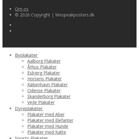
kr.149.00.
kr.126.65.
Om os
© 2026 Copyright | Wespeakposters.dk
Byplakater
Aalborg Plakater
Århus Plakater
Esbjerg Plakater
Horsens Plakater
København Plakater
Odense Plakater
Skanderborg Plakater
Vejle Plakater
Dyreplakater
Plakater med Aber
Plakater med Elefanter
Plakater med Hunde
Plakater med Katte
Sports Plakater