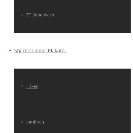
FC København
Stjernehimmel Plakater
Fisken
Jomfruen