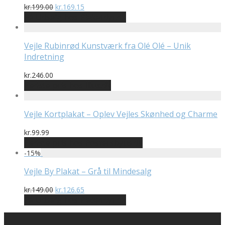
Den
Den
kr.
199.00
kr.
169.15
oprindelige
aktuelle
På Udsalg hos Plakatdyr.dk
pris
pris
var:
er:
kr.199.00.
kr.169.15.
Vejle Rubinrød Kunstværk fra Olé Olé – Unik
Indretning
kr.
246.00
Bedste pris hos Illux.dk
Vejle Kortplakat – Oplev Vejles Skønhed og Charme
kr.
99.99
Bedste pris hos Postersbyus.dk
-
15
%
Vejle By Plakat – Grå til Mindesalg
Den
Den
kr.
149.00
kr.
126.65
oprindelige
aktuelle
På Udsalg hos Plakatdyr.dk
pris
pris
var:
er: