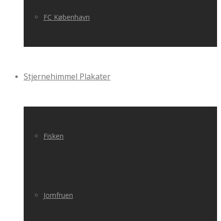
FC København
Stjernehimmel Plakater
Fisken
Jomfruen