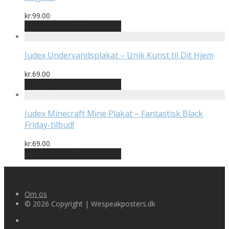
kr.
99.00
Bedste pris hos Geekd.dk
Judex Undervandsplakat – Unik Kunst til Dit Hjem
kr.
69.00
Bedste pris hos Geekd.dk
Judex Minecraft Mine Plakat – Fantastisk Black
Friday-tilbud!
kr.
69.00
Bedste pris hos Geekd.dk
Om os
© 2026 Copyright | Wespeakposters.dk