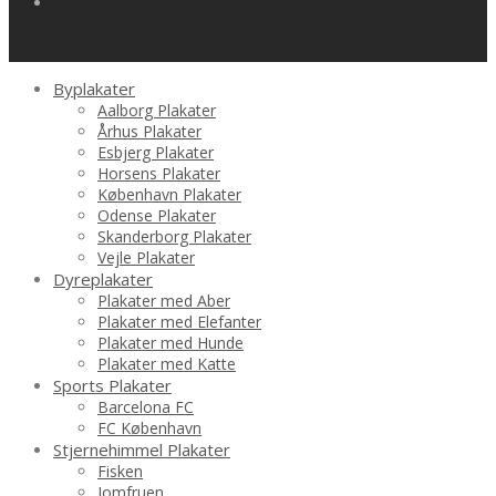
Byplakater
Aalborg Plakater
Århus Plakater
Esbjerg Plakater
Horsens Plakater
København Plakater
Odense Plakater
Skanderborg Plakater
Vejle Plakater
Dyreplakater
Plakater med Aber
Plakater med Elefanter
Plakater med Hunde
Plakater med Katte
Sports Plakater
Barcelona FC
FC København
Stjernehimmel Plakater
Fisken
Jomfruen