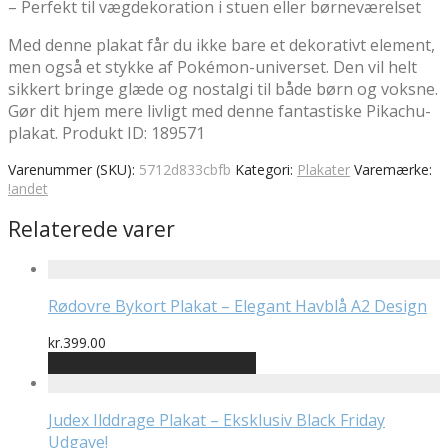
– Perfekt til vægdekoration i stuen eller børneværelset
Med denne plakat får du ikke bare et dekorativt element,
men også et stykke af Pokémon-universet. Den vil helt
sikkert bringe glæde og nostalgi til både børn og voksne.
Gør dit hjem mere livligt med denne fantastiske Pikachu-
plakat. Produkt ID: 189571
Varenummer (SKU):
5712d833cbfb
Kategori:
Plakater
Varemærke:
!andet
Relaterede varer
Rødovre Bykort Plakat – Elegant Havblå A2 Design
kr.
399.00
Bedste pris hos Printway.dk
Judex Ilddrage Plakat – Eksklusiv Black Friday
Udgave!