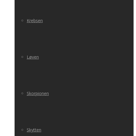
Krebsen
Løven
Skorpionen
Skytten