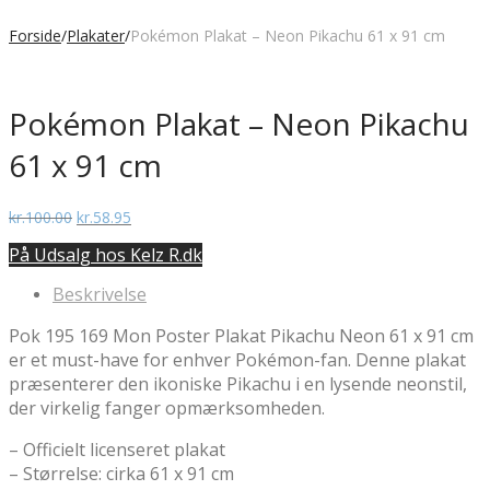
Forside
/
Plakater
/
Pokémon Plakat – Neon Pikachu 61 x 91 cm
Pokémon Plakat – Neon Pikachu
61 x 91 cm
Den
Den
kr.
100.00
kr.
58.95
oprindelige
aktuelle
På Udsalg hos Kelz R.dk
pris
pris
var:
er:
Beskrivelse
kr.100.00.
kr.58.95.
Pok 195 169 Mon Poster Plakat Pikachu Neon 61 x 91 cm
er et must-have for enhver Pokémon-fan. Denne plakat
præsenterer den ikoniske Pikachu i en lysende neonstil,
der virkelig fanger opmærksomheden.
– Officielt licenseret plakat
– Størrelse: cirka 61 x 91 cm