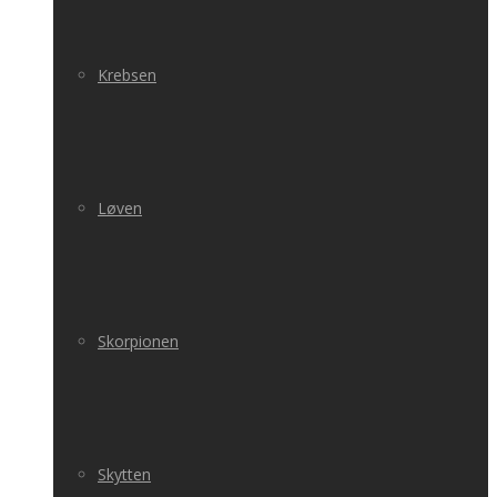
Krebsen
Løven
Skorpionen
Skytten