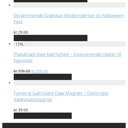
Skræmmende Græskar Klistermærker til Halloween
Fest
kr.
29.00
Bedste pris hos Billigwallsticker.dk
-
15
%
Plakatsæt med Kærlighed – Inspirerende citater til
hjemmet
Den
Den
kr.
396.00
kr.
336.60
oprindelige
aktuelle
På Udsalg hos Plakatdyr.dk
pris
pris
var:
er:
kr.396.00.
kr.336.60.
Farverig Galt Glant Daw Magnet – Dekorativ
Køleskabsmagnet
kr.
39.00
Bedste pris hos Mutmut.dk