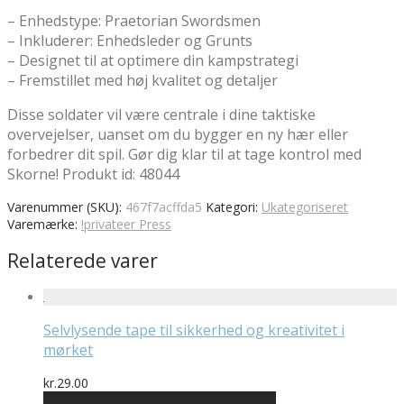
– Enhedstype: Praetorian Swordsmen
– Inkluderer: Enhedsleder og Grunts
– Designet til at optimere din kampstrategi
– Fremstillet med høj kvalitet og detaljer
Disse soldater vil være centrale i dine taktiske
overvejelser, uanset om du bygger en ny hær eller
forbedrer dit spil. Gør dig klar til at tage kontrol med
Skorne! Produkt id: 48044
Varenummer (SKU):
467f7acffda5
Kategori:
Ukategoriseret
Varemærke:
!privateer Press
Relaterede varer
Selvlysende tape til sikkerhed og kreativitet i
mørket
kr.
29.00
Bedste pris hos Billigwallsticker.dk