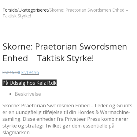
Forside
/
Ukategoriseret
/
Skorne: Praetorian Swordsmen Enhed –
Taktisk Styrke!
Skorne: Praetorian Swordsmen
Enhed – Taktisk Styrke!
Den
Den
kr.
215.00
kr.
194.95
oprindelige
aktuelle
På Udsalg hos Kelz R.dk
pris
pris
var:
er:
Beskrivelse
kr.215.00.
kr.194.95.
Skorne: Praetorian Swordsmen Enhed – Leder og Grunts
er en uundgåelig tilføjelse til din Hordes & Warmachine-
samling. Disse enheder fra Privateer Press kombinerer
styrke og strategi, hvilket gør dem essentielle på
slagmarken.