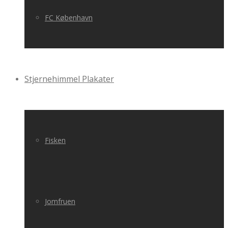
FC København
Stjernehimmel Plakater
Fisken
Jomfruen