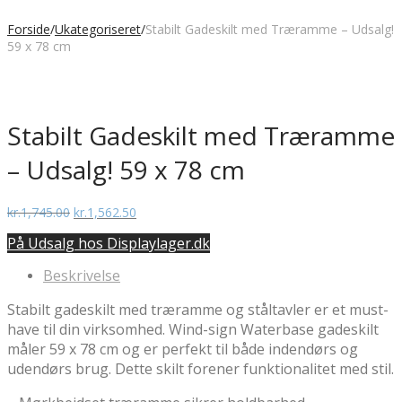
Forside
/
Ukategoriseret
/
Stabilt Gadeskilt med Træramme – Udsalg!
59 x 78 cm
Stabilt Gadeskilt med Træramme
– Udsalg! 59 x 78 cm
Den
Den
kr.
1,745.00
kr.
1,562.50
oprindelige
aktuelle
På Udsalg hos Displaylager.dk
pris
pris
var:
er:
Beskrivelse
kr.1,745.00.
kr.1,562.50.
Stabilt gadeskilt med træramme og ståltavler er et must-
have til din virksomhed. Wind-sign Waterbase gadeskilt
måler 59 x 78 cm og er perfekt til både indendørs og
udendørs brug. Dette skilt forener funktionalitet med stil.