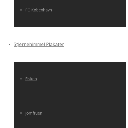
FC København
Stjernehimmel Plakater
Fisken
Jomfruen