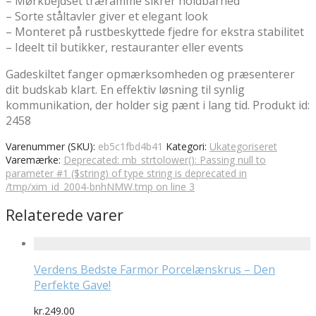
– Mørkbejdset træramme sikrer holdbarhed
– Sorte ståltavler giver et elegant look
– Monteret på rustbeskyttede fjedre for ekstra stabilitet
– Ideelt til butikker, restauranter eller events
Gadeskiltet fanger opmærksomheden og præsenterer
dit budskab klart. En effektiv løsning til synlig
kommunikation, der holder sig pænt i lang tid. Produkt id:
2458
Varenummer (SKU):
eb5c1fbd4b41
Kategori:
Ukategoriseret
Varemærke:
Deprecated: mb_strtolower(): Passing null to
parameter #1 ($string) of type string is deprecated in
/tmp/xim_id_2004-bnhNMW.tmp on line 3
Relaterede varer
Verdens Bedste Farmor Porcelænskrus – Den
Perfekte Gave!
kr.
249.00