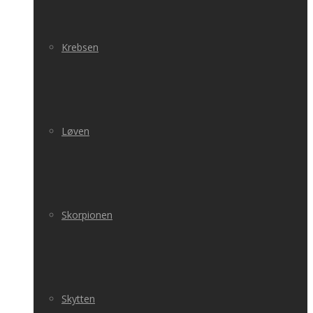
Krebsen
Løven
Skorpionen
Skytten