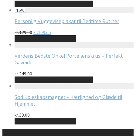
Bedste pris hos Designplakater.dk
-
15
%
Personlig Vuggeviseplakat til Bedtime Rutiner
Den
Den
kr.
129.00
kr.
109.65
oprindelige
aktuelle
På Udsalg hos Plakatdyr.dk
pris
pris
var:
er:
kr.129.00.
kr.109.65.
Verdens Bedste Onkel Porcelænskrus – Perfekt
Gaveidé
kr.
249.00
Bedste pris hos Designplakater.dk
Sød Køleskabsmagnet – Kærlighed og Glæde til
Hjemmet
kr.
39.00
Bedste pris hos Mutmut.dk