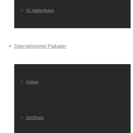
FC København
Stjernehimmel Plakater
Fisken
Jomfruen