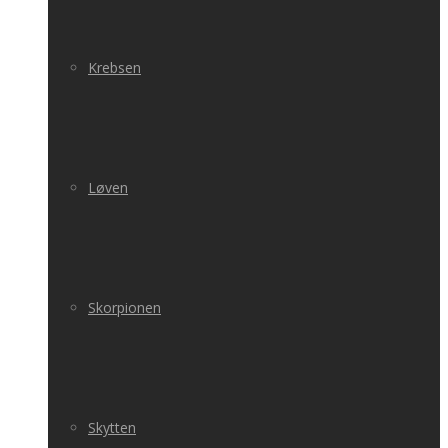
Krebsen
Løven
Skorpionen
Skytten