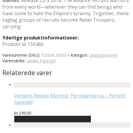
Games
. Release 22/3 2018. The Alliance recruits warriors
from every world—wherever they can find beings who
have come to hate the Empire’s tyranny. Together, these
ragtag groups of recruits become Rebel Troopers,
carrying
Yderlige produktinformationer:
Produkt id: 150466
Varenummer (SKU):
92bbdc2d0654
Kategori:
Ukategoriseret
Varemærke:
!andre Figurspil
Relaterede varer
Verdens Bedste Mormor Porcelænskrus – Perfekt
Gaveidé!
kr.
249.00
Bedste pris hos Designplakater.dk