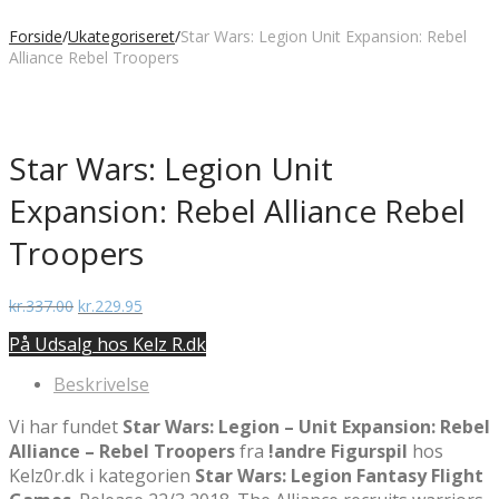
Forside
/
Ukategoriseret
/
Star Wars: Legion Unit Expansion: Rebel
Alliance Rebel Troopers
Star Wars: Legion Unit
Expansion: Rebel Alliance Rebel
Troopers
Den
Den
kr.
337.00
kr.
229.95
oprindelige
aktuelle
På Udsalg hos Kelz R.dk
pris
pris
var:
er:
Beskrivelse
kr.337.00.
kr.229.95.
Vi har fundet
Star Wars: Legion – Unit Expansion: Rebel
Alliance – Rebel Troopers
fra
!andre Figurspil
hos
Kelz0r.dk i kategorien
Star Wars: Legion Fantasy Flight