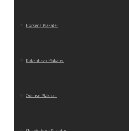
Horsens Plakater
København Plakater
Odense Plakater
Skanderborg Plakater