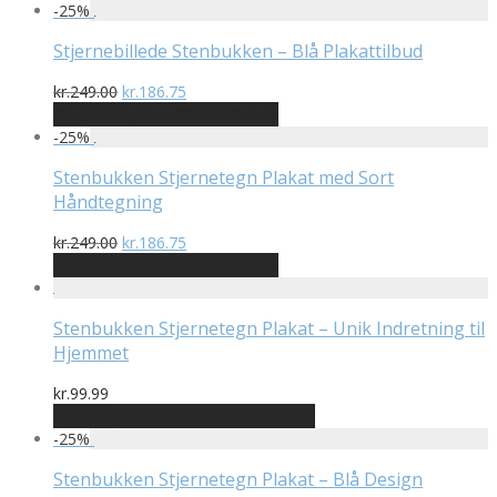
-
25
%
Stjernebillede Stenbukken – Blå Plakattilbud
Den
Den
kr.
249.00
kr.
186.75
oprindelige
aktuelle
På Udsalg hos Plakatdyr.dk
pris
pris
-
25
%
var:
er:
kr.249.00.
kr.186.75.
Stenbukken Stjernetegn Plakat med Sort
Håndtegning
Den
Den
kr.
249.00
kr.
186.75
oprindelige
aktuelle
På Udsalg hos Plakatdyr.dk
pris
pris
var:
er:
kr.249.00.
kr.186.75.
Stenbukken Stjernetegn Plakat – Unik Indretning til
Hjemmet
kr.
99.99
Bedste pris hos Postersbyus.dk
-
25
%
Stenbukken Stjernetegn Plakat – Blå Design