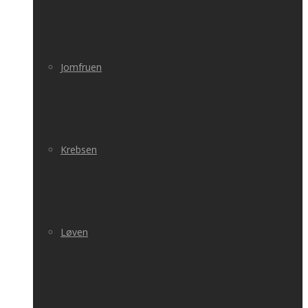
Jomfruen
Krebsen
Løven