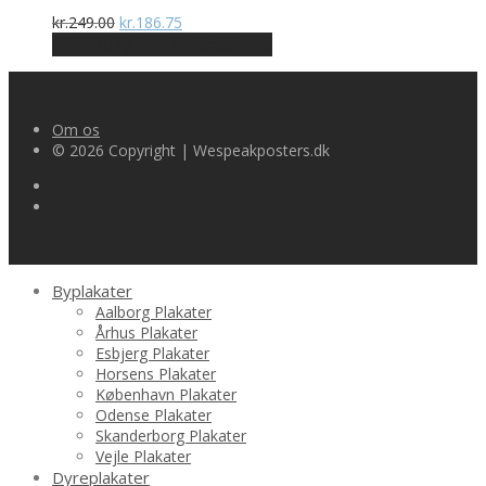
Den
Den
kr.
249.00
kr.
186.75
oprindelige
aktuelle
På Udsalg hos Plakatdyr.dk
pris
pris
var:
er:
kr.249.00.
kr.186.75.
Om os
© 2026 Copyright | Wespeakposters.dk
Byplakater
Aalborg Plakater
Århus Plakater
Esbjerg Plakater
Horsens Plakater
København Plakater
Odense Plakater
Skanderborg Plakater
Vejle Plakater
Dyreplakater