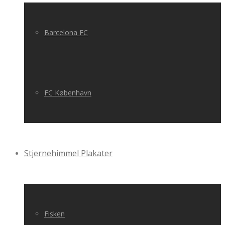
Barcelona FC
FC København
Stjernehimmel Plakater
Fisken