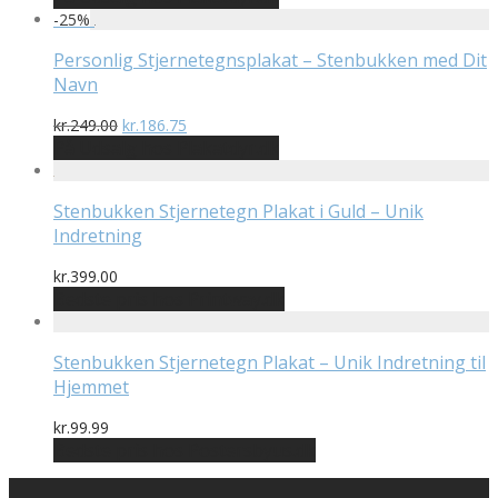
pris
pris
-
25
%
var:
er:
kr.199.00.
kr.99.75.
Personlig Stjernetegnsplakat – Stenbukken med Dit
Navn
Den
Den
kr.
249.00
kr.
186.75
oprindelige
aktuelle
På Udsalg hos Plakatdyr.dk
pris
pris
var:
er:
kr.249.00.
kr.186.75.
Stenbukken Stjernetegn Plakat i Guld – Unik
Indretning
kr.
399.00
Bedste pris hos Printway.dk
Stenbukken Stjernetegn Plakat – Unik Indretning til
Hjemmet
kr.
99.99
Bedste pris hos Postersbyus.dk