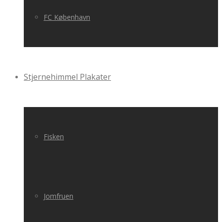
FC København
Stjernehimmel Plakater
Fisken
Jomfruen