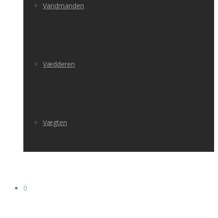
Vandmanden
Vædderen
Vægten
0