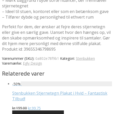
– Mørk baggrund i dybe sorte nuancer, der fremhæver
stjernetegnet
– Ideel til stuen, kontoret eller som en betænksom gave
– Tilfører dybde og personlighed til ethvert rum
Perfekt for dem, der ønsker at fejre deres stjernetegn
eller give en særlig gave. Uanset hvor den hænges op, vil
den skabe opmærksomhed og inspirere til samtaler. Gør
dit hjem mere personligt med denne stilfulde plakat.
Produkt id: 39655346798695
Varenummer (SKU):
0a802e78f9b1
Kategori:
Stenbukken
Varemærke:
Egly Design
Relaterede varer
-
50
%
Stenbukken Stjernetegn Plakat i Hvid – Fantastisk
Tilbud!
Den
Den
kr.
199.00
kr.
99.75
oprindelige
aktuelle
På Udsalg hos Plakatdyr.dk