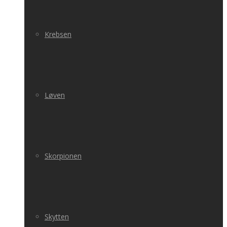
Krebsen
Løven
Skorpionen
Skytten