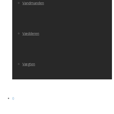
Vandmanden
Vædderen
Vægten
0