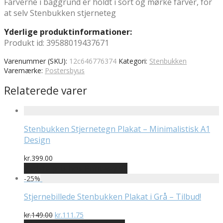
Farverne i baggrund er holdt i sort og mørke farver, for
at selv Stenbukken stjerneteg
Yderlige produktinformationer:
Produkt id: 39588019437671
Varenummer (SKU):
12c646776374
Kategori:
Stenbukken
Varemærke:
Postersbyus
Relaterede varer
Stenbukken Stjernetegn Plakat – Minimalistisk A1
Design
kr.
399.00
Bedste pris hos Printway.dk
-
25
%
Stjernebillede Stenbukken Plakat i Grå – Tilbud!
Den
Den
kr.
149.00
kr.
111.75