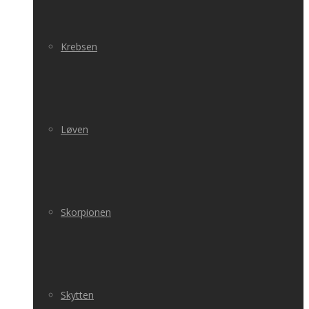
Krebsen
Løven
Skorpionen
Skytten