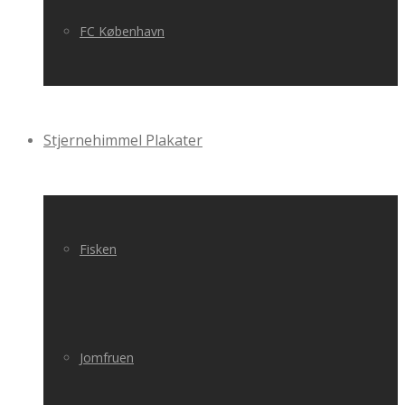
FC København
Stjernehimmel Plakater
Fisken
Jomfruen