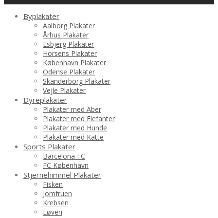
Byplakater
Aalborg Plakater
Århus Plakater
Esbjerg Plakater
Horsens Plakater
København Plakater
Odense Plakater
Skanderborg Plakater
Vejle Plakater
Dyreplakater
Plakater med Aber
Plakater med Elefanter
Plakater med Hunde
Plakater med Katte
Sports Plakater
Barcelona FC
FC København
Stjernehimmel Plakater
Fisken
Jomfruen
Krebsen
Løven