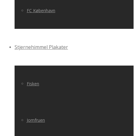
FC København
Stjernehimmel Plakater
Fisken
Jomfruen