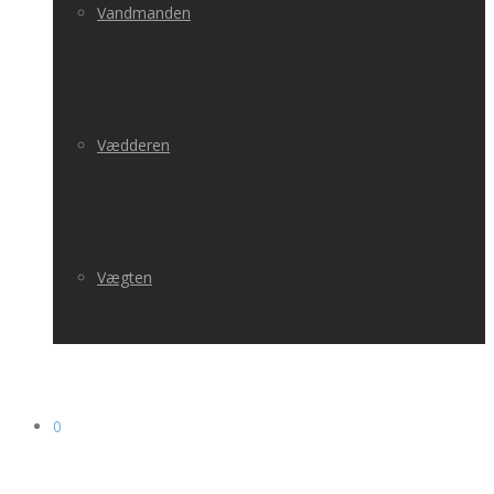
Vandmanden
Vædderen
Vægten
0