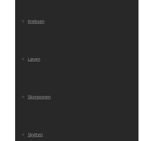
Krebsen
Løven
Skorpionen
Skytten