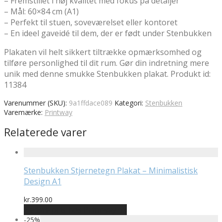
– Fremstillet i høj kvalitet med fokus på detaljer
– Mål: 60×84 cm (A1)
– Perfekt til stuen, soveværelset eller kontoret
– En ideel gaveidé til dem, der er født under Stenbukken
Plakaten vil helt sikkert tiltrække opmærksomhed og
tilføre personlighed til dit rum. Gør din indretning mere
unik med denne smukke Stenbukken plakat. Produkt id:
11384
Varenummer (SKU):
9a1ffdace089
Kategori:
Stenbukken
Varemærke:
Printway
Relaterede varer
Stenbukken Stjernetegn Plakat – Minimalistisk
Design A1
kr.
399.00
Bedste pris hos Printway.dk
-
25
%