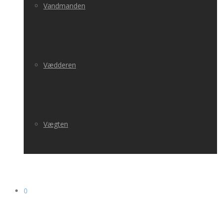
Vandmanden
Vædderen
Vægten
0