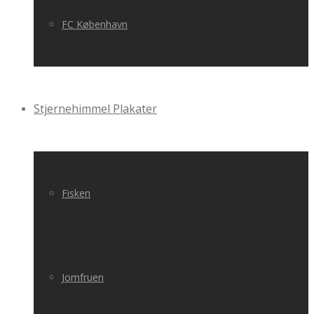
FC København
Stjernehimmel Plakater
Fisken
Jomfruen