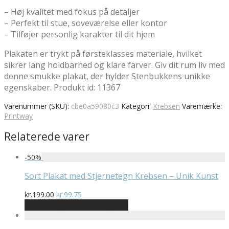
– Høj kvalitet med fokus på detaljer
– Perfekt til stue, soveværelse eller kontor
– Tilføjer personlig karakter til dit hjem
Plakaten er trykt på førsteklasses materiale, hvilket
sikrer lang holdbarhed og klare farver. Giv dit rum liv med
denne smukke plakat, der hylder Stenbukkens unikke
egenskaber. Produkt id: 11367
Varenummer (SKU):
cbe0a59080c3
Kategori:
Krebsen
Varemærke:
Printway
Relaterede varer
-
50
%
Sort Plakat med Stjernetegn Krebsen – Unik Kunst
Den
Den
kr.
199.00
kr.
99.75
oprindelige
aktuelle
På Udsalg hos Plakatdyr.dk
pris
pris
var:
er: