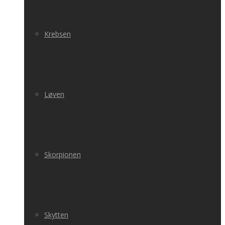
Krebsen
Løven
Skorpionen
Skytten