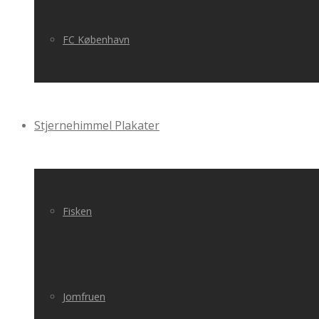
FC København
Stjernehimmel Plakater
Fisken
Jomfruen