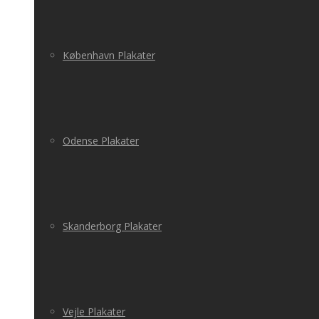
København Plakater
Odense Plakater
Skanderborg Plakater
Vejle Plakater