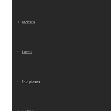
Krebsen
Løven
Skorpionen