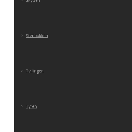
Skytten
Stenbukken
Tvillingen
Tyren