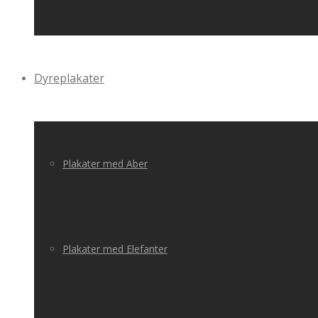
Dyreplakater
Plakater med Aber
Plakater med Elefanter