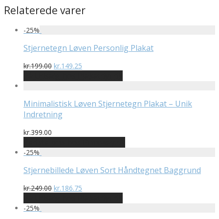
Relaterede varer
-
25
%
Stjernetegn Løven Personlig Plakat
Den
Den
kr.
199.00
kr.
149.25
oprindelige
aktuelle
På Udsalg hos Plakatdyr.dk
pris
pris
var:
er:
kr.199.00.
kr.149.25.
Minimalistisk Løven Stjernetegn Plakat – Unik
Indretning
kr.
399.00
Bedste pris hos Printway.dk
-
25
%
Stjernebillede Løven Sort Håndtegnet Baggrund
Den
Den
kr.
249.00
kr.
186.75
oprindelige
aktuelle
På Udsalg hos Plakatdyr.dk
pris
pris
-
25
%
var:
er: