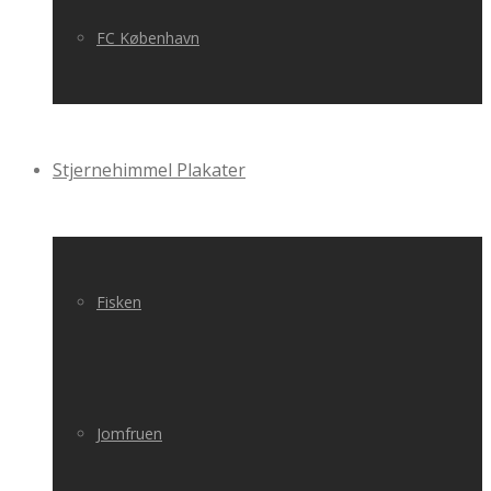
FC København
Stjernehimmel Plakater
Fisken
Jomfruen