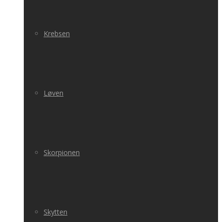
Krebsen
Løven
Skorpionen
Skytten