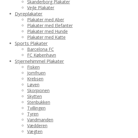
Skanderborg Plakater
Vejle Plakater
Dyreplakater
Plakater med Aber
Plakater med Elefanter
Plakater med Hunde
Plakater med Katte
Sports Plakater
Barcelona FC
FC København
Stjernehimmel Plakater
Fisken
Jomfruen
Krebsen
Løven
Skorpionen
Skytten
Stenbukken
Tvillingen
Tyren
Vandmanden
Vædderen
Vægten