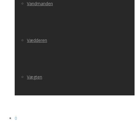
Vandmanden
Vædderen
Vægten
0