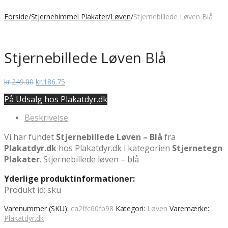
Forside
/
Stjernehimmel Plakater
/
Løven
/
Stjernebillede Løven Blå
Stjernebillede Løven Blå
Den
Den
kr.
249.00
kr.
186.75
oprindelige
aktuelle
På Udsalg hos Plakatdyr.dk
pris
pris
var:
er:
Beskrivelse
kr.249.00.
kr.186.75.
Vi har fundet
Stjernebillede Løven – Blå
fra
Plakatdyr.dk
hos Plakatdyr.dk i kategorien
Stjernetegn
Plakater
. Stjernebillede løven – blå
Yderlige produktinformationer:
Produkt id: sku
Varenummer (SKU):
ca2ffc60fb98
Kategori:
Løven
Varemærke:
Plakatdyr.dk