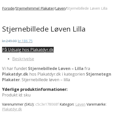
Forside
/
Stjernehimmel Plakater
/
Løven
/
Stjernebillede Løven Lilla
Stjernebillede Løven Lilla
Den
Den
kr.
249.00
kr.
186.75
oprindelige
aktuelle
På Udsalg hos Plakatdyr.dk
pris
pris
var:
er:
Beskrivelse
kr.249.00.
kr.186.75.
Vi har fundet
Stjernebillede Løven – Lilla
fra
Plakatdyr.dk
hos Plakatdyr.dk i kategorien
Stjernetegn
Plakater
. Stjernebillede løven – lilla
Yderlige produktinformationer:
Produkt id: sku
Varenummer (SKU):
c5c3e178068f
Kategori:
Løven
Varemærke:
Plakatdyr.dk