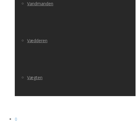
Vandmanden
Vædderen
Vægten
0