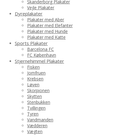
Skanderborg Plakater
Vejle Plakater
Dyreplakater
Plakater med Aber
Plakater med Elefanter
Plakater med Hunde
Plakater med Katte
Sports Plakater
Barcelona FC
FC København
Stjernehimmel Plakater
Fisken
Jomfruen
Krebsen
Løven
Skorpionen
Skytten
Stenbukken
Tvillingen
Tyren
Vandmanden
Vædderen
Vægten