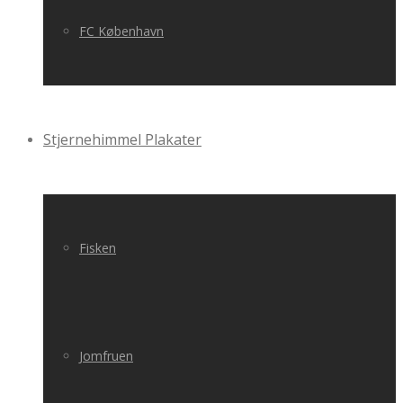
FC København
Stjernehimmel Plakater
Fisken
Jomfruen