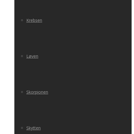
Krebsen
Løven
Skorpionen
Skytten