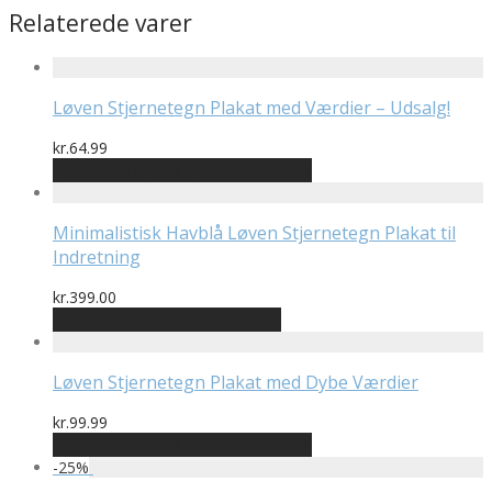
Relaterede varer
Løven Stjernetegn Plakat med Værdier – Udsalg!
kr.
64.99
Bedste pris hos Postersbyus.dk
Minimalistisk Havblå Løven Stjernetegn Plakat til
Indretning
kr.
399.00
Bedste pris hos Printway.dk
Løven Stjernetegn Plakat med Dybe Værdier
kr.
99.99
Bedste pris hos Postersbyus.dk
-
25
%