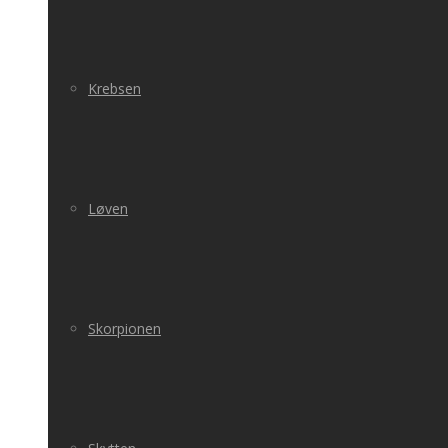
Krebsen
Løven
Skorpionen