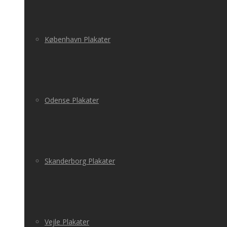
København Plakater
Odense Plakater
Skanderborg Plakater
Vejle Plakater