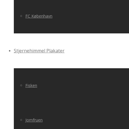
FC København
Stjernehimmel Plakater
Fisken
Jomfruen