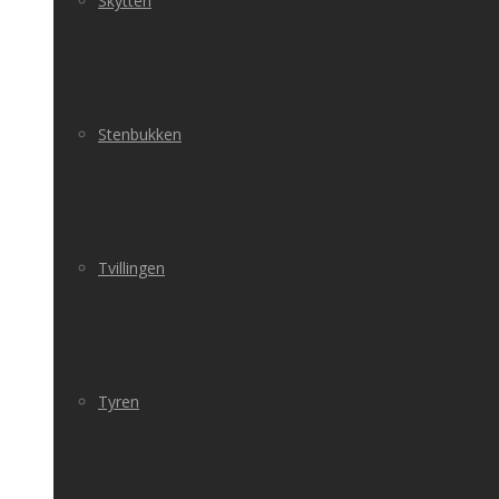
Skytten
Stenbukken
Tvillingen
Tyren