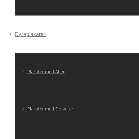
Dyreplakater
Plakater med Aber
Plakater med Elefanter