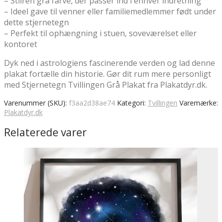
– Stilren grå farve, der passer ind i enhver indretning
– Ideel gave til venner eller familiemedlemmer født under
dette stjernetegn
– Perfekt til ophængning i stuen, soveværelset eller
kontoret
Dyk ned i astrologiens fascinerende verden og lad denne
plakat fortælle din historie. Gør dit rum mere personligt
med Stjernetegn Tvillingen Grå Plakat fra Plakatdyr.dk.
Varenummer (SKU):
f3aa2d38ae74
Kategori:
Tvillingen
Varemærke:
Plakatdyr.dk
Relaterede varer