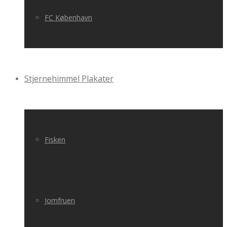
FC København
Stjernehimmel Plakater
Fisken
Jomfruen