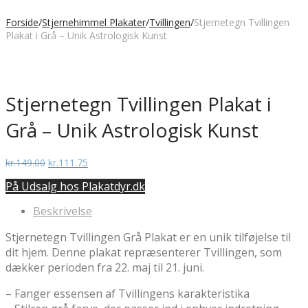
Forside
/
Stjernehimmel Plakater
/
Tvillingen
/
Stjernetegn Tvillingen
Plakat i Grå – Unik Astrologisk Kunst
Stjernetegn Tvillingen Plakat i
Grå – Unik Astrologisk Kunst
Den
Den
kr.
149.00
kr.
111.75
oprindelige
aktuelle
På Udsalg hos Plakatdyr.dk
pris
pris
var:
er:
Beskrivelse
kr.149.00.
kr.111.75.
Stjernetegn Tvillingen Grå Plakat er en unik tilføjelse til
dit hjem. Denne plakat repræsenterer Tvillingen, som
dækker perioden fra 22. maj til 21. juni.
– Fanger essensen af Tvillingens karakteristika