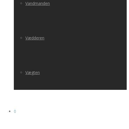
Vandmanden
Vædderen
Vægten
0