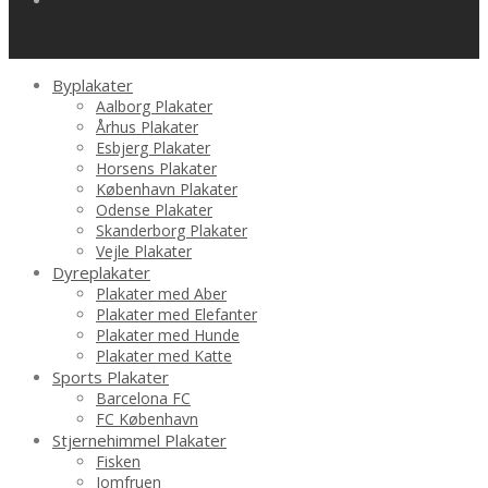
Byplakater
Aalborg Plakater
Århus Plakater
Esbjerg Plakater
Horsens Plakater
København Plakater
Odense Plakater
Skanderborg Plakater
Vejle Plakater
Dyreplakater
Plakater med Aber
Plakater med Elefanter
Plakater med Hunde
Plakater med Katte
Sports Plakater
Barcelona FC
FC København
Stjernehimmel Plakater
Fisken
Jomfruen