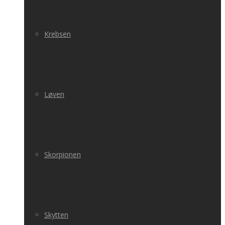
Krebsen
Løven
Skorpionen
Skytten