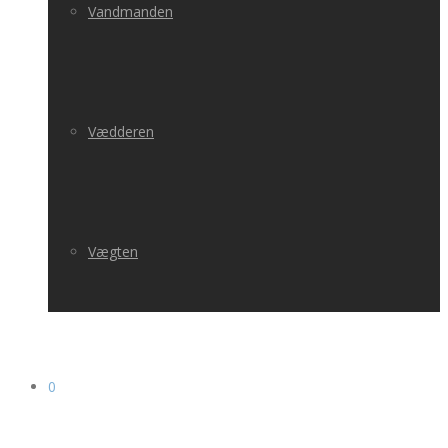
Vandmanden
Vædderen
Vægten
0