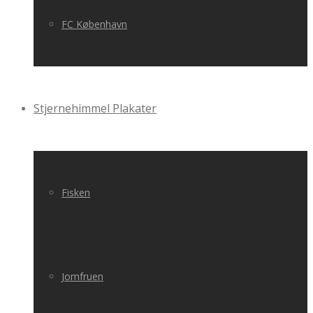
FC København
Stjernehimmel Plakater
Fisken
Jomfruen