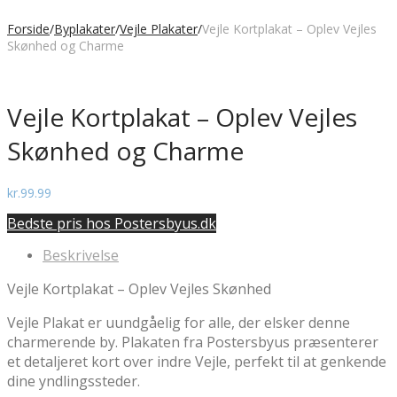
Forside
/
Byplakater
/
Vejle Plakater
/
Vejle Kortplakat – Oplev Vejles
Skønhed og Charme
Vejle Kortplakat – Oplev Vejles
Skønhed og Charme
kr.
99.99
Bedste pris hos Postersbyus.dk
Beskrivelse
Vejle Kortplakat – Oplev Vejles Skønhed
Vejle Plakat er uundgåelig for alle, der elsker denne
charmerende by. Plakaten fra Postersbyus præsenterer
et detaljeret kort over indre Vejle, perfekt til at genkende
dine yndlingssteder.