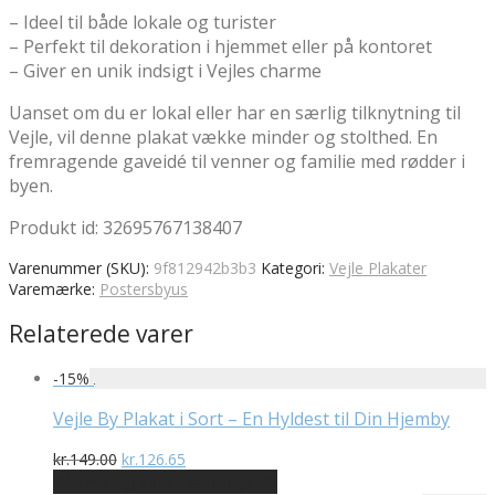
– Ideel til både lokale og turister
– Perfekt til dekoration i hjemmet eller på kontoret
– Giver en unik indsigt i Vejles charme
Uanset om du er lokal eller har en særlig tilknytning til
Vejle, vil denne plakat vække minder og stolthed. En
fremragende gaveidé til venner og familie med rødder i
byen.
Produkt id: 32695767138407
Varenummer (SKU):
9f812942b3b3
Kategori:
Vejle Plakater
Varemærke:
Postersbyus
Relaterede varer
-
15
%
Vejle By Plakat i Sort – En Hyldest til Din Hjemby
Den
Den
kr.
149.00
kr.
126.65
oprindelige
aktuelle
På Udsalg hos Plakatdyr.dk