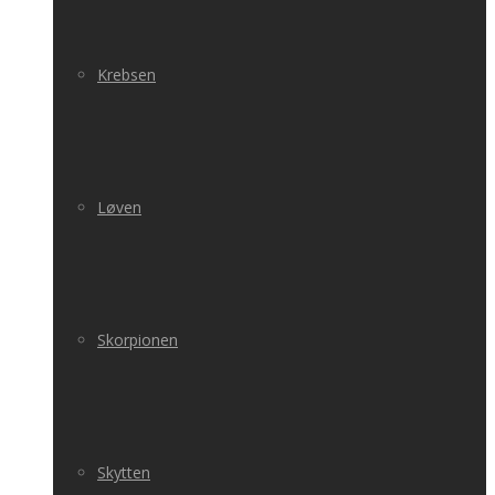
Krebsen
Løven
Skorpionen
Skytten