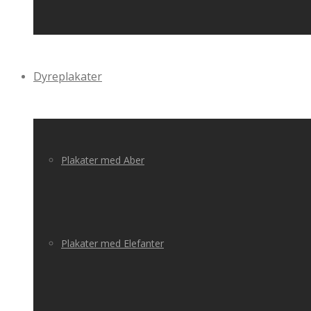
Dyreplakater
Plakater med Aber
Plakater med Elefanter