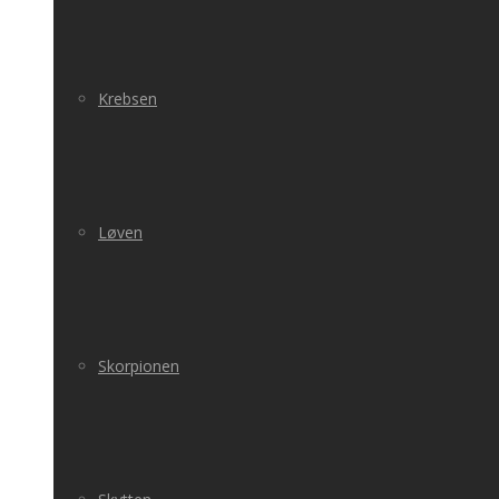
Krebsen
Løven
Skorpionen