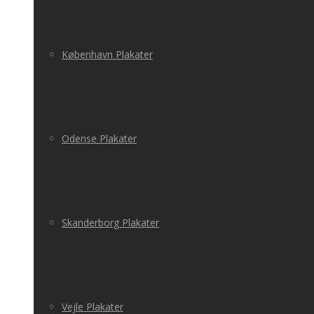
København Plakater
Odense Plakater
Skanderborg Plakater
Vejle Plakater