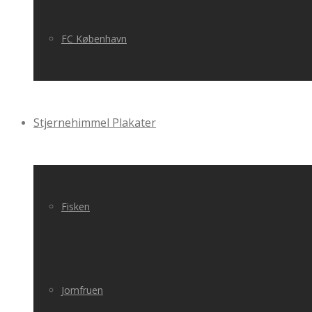
FC København
Stjernehimmel Plakater
Fisken
Jomfruen