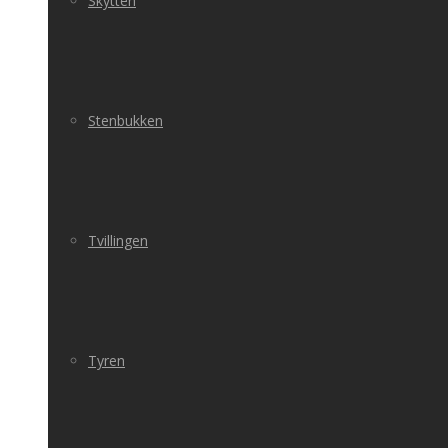
Skytten
Stenbukken
Tvillingen
Tyren