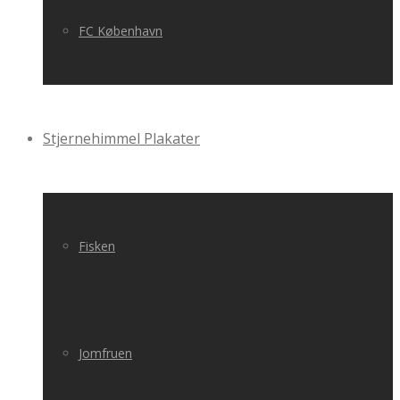
FC København
Stjernehimmel Plakater
Fisken
Jomfruen