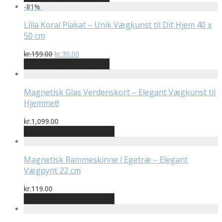
pris
pris
-
81
%
var:
er:
kr.699.00.
kr.200.00.
Lilla Koral Plakat – Unik Vægkunst til Dit Hjem 40 x
50 cm
Den
Den
kr.
159.00
kr.
30.00
oprindelige
aktuelle
På Udsalg hos Naga.dk
pris
pris
var:
er:
kr.159.00.
kr.30.00.
Magnetisk Glas Verdenskort – Elegant Vægkunst til
Hjemmet!
kr.
1,099.00
Bedste pris hos Naga.dk
Magnetisk Rammeskinne i Egetræ – Elegant
Vægpynt 22 cm
kr.
119.00
Bedste pris hos Naga.dk