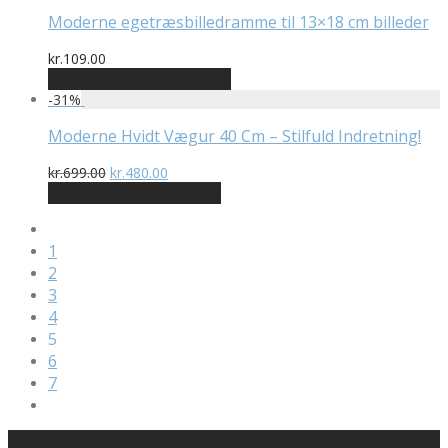
Moderne egetræsbilledramme til 13×18 cm billeder
kr.
109.00
Bedste pris hos Naga.dk
-
31
%
Moderne Hvidt Vægur 40 Cm – Stilfuld Indretning!
Den
Den
kr.
699.00
kr.
480.00
oprindelige
aktuelle
På Udsalg hos Naga.dk
pris
pris
var:
er:
kr.699.00.
kr.480.00.
1
2
3
4
5
6
7