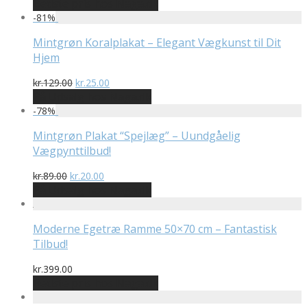
Bedste pris hos Naga.dk
-
81
%
Mintgrøn Koralplakat – Elegant Vægkunst til Dit
Hjem
Den
Den
kr.
129.00
kr.
25.00
oprindelige
aktuelle
På Udsalg hos Naga.dk
pris
pris
-
78
%
var:
er:
kr.129.00.
kr.25.00.
Mintgrøn Plakat “Spejlæg” – Uundgåelig
Vægpynttilbud!
Den
Den
kr.
89.00
kr.
20.00
oprindelige
aktuelle
På Udsalg hos Naga.dk
pris
pris
var:
er:
kr.89.00.
kr.20.00.
Moderne Egetræ Ramme 50×70 cm – Fantastisk
Tilbud!
kr.
399.00
Bedste pris hos Naga.dk