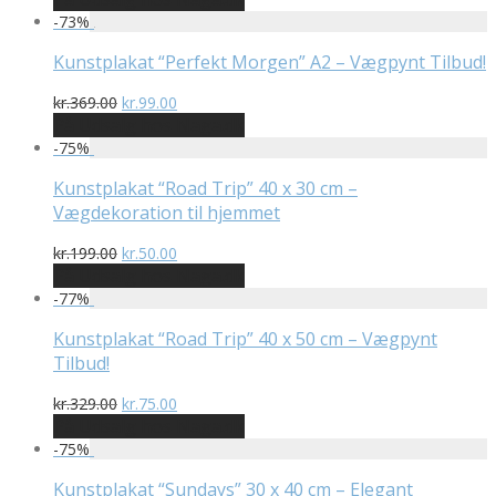
pris
pris
-
73
%
var:
er:
kr.399.00.
kr.99.00.
Kunstplakat “Perfekt Morgen” A2 – Vægpynt Tilbud!
Den
Den
kr.
369.00
kr.
99.00
oprindelige
aktuelle
På Udsalg hos Naga.dk
pris
pris
-
75
%
var:
er:
kr.369.00.
kr.99.00.
Kunstplakat “Road Trip” 40 x 30 cm –
Vægdekoration til hjemmet
Den
Den
kr.
199.00
kr.
50.00
oprindelige
aktuelle
På Udsalg hos Naga.dk
pris
pris
-
77
%
var:
er:
kr.199.00.
kr.50.00.
Kunstplakat “Road Trip” 40 x 50 cm – Vægpynt
Tilbud!
Den
Den
kr.
329.00
kr.
75.00
oprindelige
aktuelle
På Udsalg hos Naga.dk
pris
pris
-
75
%
var:
er:
kr.329.00.
kr.75.00.
Kunstplakat “Sundays” 30 x 40 cm – Elegant