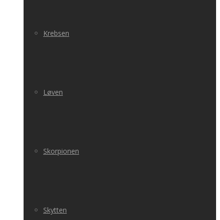
Krebsen
Løven
Skorpionen
Skytten