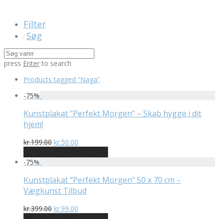
Filter
Søg
⁄
press
Enter
to search
Products tagged
“Naga”
-
75
%
Kunstplakat “Perfekt Morgen” – Skab hygge i dit
hjem!
Den
Den
kr.
199.00
kr.
50.00
oprindelige
aktuelle
På Udsalg hos Naga.dk
pris
pris
-
75
%
var:
er:
kr.199.00.
kr.50.00.
Kunstplakat “Perfekt Morgen” 50 x 70 cm –
Vægkunst Tilbud
Den
Den
kr.
399.00
kr.
99.00
oprindelige
aktuelle
På Udsalg hos Naga.dk