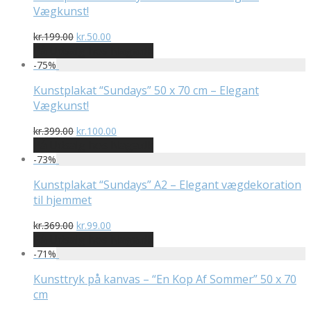
Vægkunst!
Den
Den
kr.
199.00
kr.
50.00
oprindelige
aktuelle
På Udsalg hos Naga.dk
pris
pris
-
75
%
var:
er:
kr.199.00.
kr.50.00.
Kunstplakat “Sundays” 50 x 70 cm – Elegant
Vægkunst!
Den
Den
kr.
399.00
kr.
100.00
oprindelige
aktuelle
På Udsalg hos Naga.dk
pris
pris
-
73
%
var:
er:
kr.399.00.
kr.100.00.
Kunstplakat “Sundays” A2 – Elegant vægdekoration
til hjemmet
Den
Den
kr.
369.00
kr.
99.00
oprindelige
aktuelle
På Udsalg hos Naga.dk
pris
pris
-
71
%
var:
er:
kr.369.00.
kr.99.00.
Kunsttryk på kanvas – “En Kop Af Sommer” 50 x 70
cm