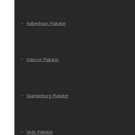
København Plakater
Odense Plakater
Skanderborg Plakater
Vejle Plakater