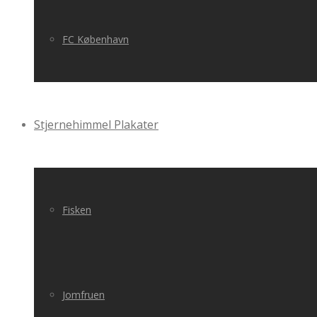
FC København
Stjernehimmel Plakater
Fisken
Jomfruen