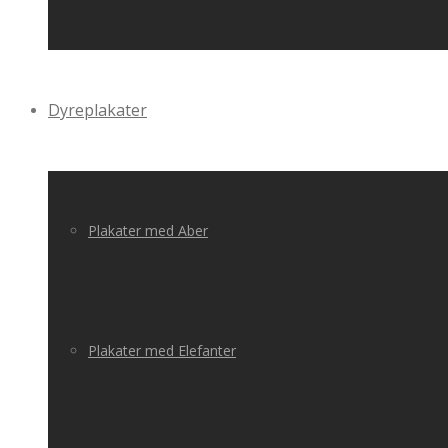
Dyreplakater
Plakater med Aber
Plakater med Elefanter