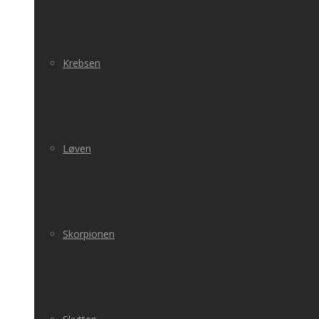
Krebsen
Løven
Skorpionen