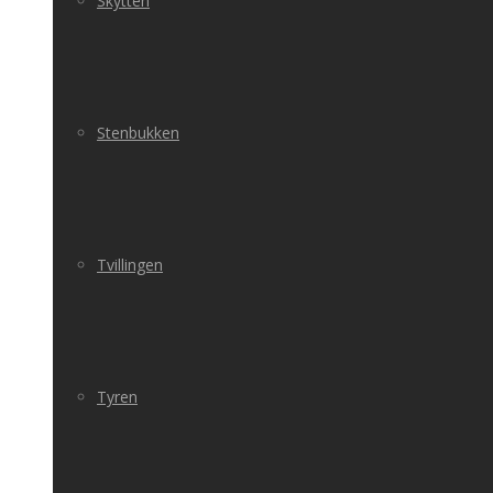
Skytten
Stenbukken
Tvillingen
Tyren