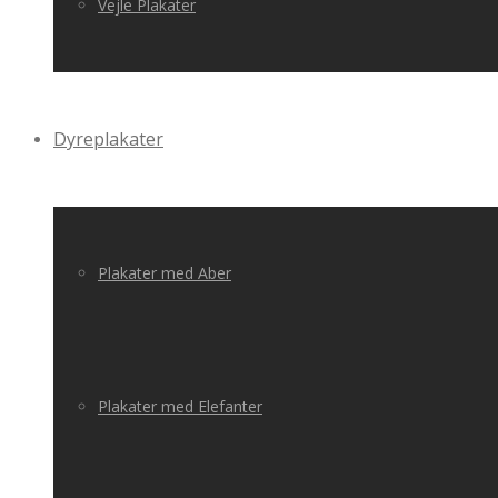
Vejle Plakater
Dyreplakater
Plakater med Aber
Plakater med Elefanter