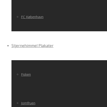
FC København
Stjernehimmel Plakater
Fisken
Jomfruen