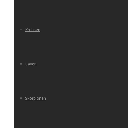
Krebsen
Løven
Skorpionen