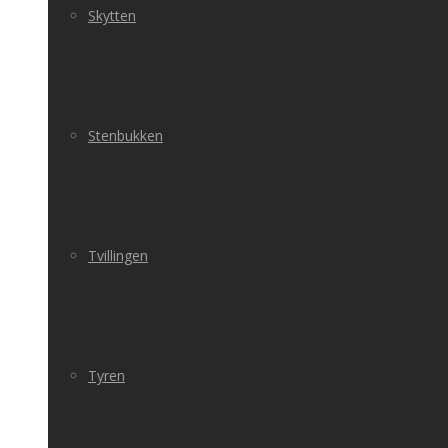
Skytten
Stenbukken
Tvillingen
Tyren