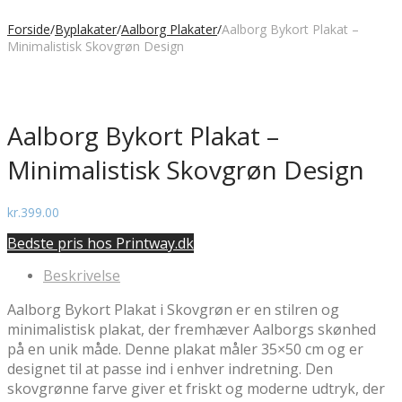
Forside
/
Byplakater
/
Aalborg Plakater
/
Aalborg Bykort Plakat –
Minimalistisk Skovgrøn Design
Aalborg Bykort Plakat –
Minimalistisk Skovgrøn Design
kr.
399.00
Bedste pris hos Printway.dk
Beskrivelse
Aalborg Bykort Plakat i Skovgrøn er en stilren og
minimalistisk plakat, der fremhæver Aalborgs skønhed
på en unik måde. Denne plakat måler 35×50 cm og er
designet til at passe ind i enhver indretning. Den
skovgrønne farve giver et friskt og moderne udtryk, der