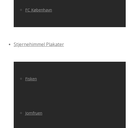
FC København
Stjernehimmel Plakater
Fisken
Jomfruen