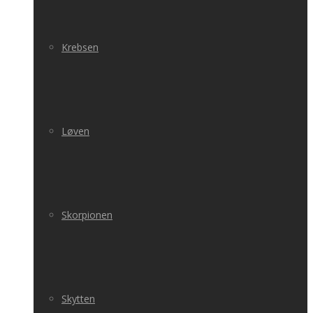
Krebsen
Løven
Skorpionen
Skytten